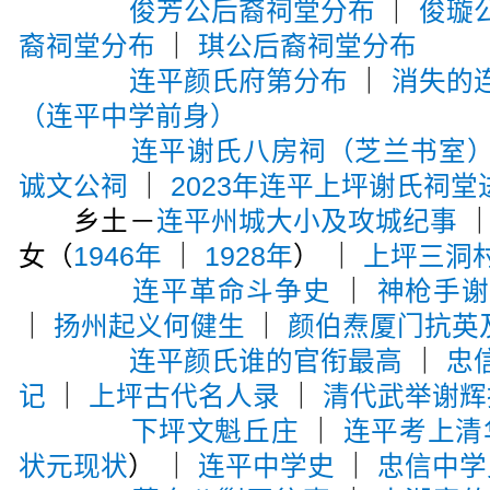
俊芳公后裔祠堂分布
｜
俊璇
裔祠堂分布
｜
琪公后裔祠堂分布
连平颜氏府第分布
｜
消失的
（连平中学前身）
连平谢氏八房祠（芝兰书室
诚文公祠
｜
2023年连平上坪谢氏祠堂
乡土－
连平州城大小及攻城纪事
女（
1946年
｜
1928年
） ｜
上坪三洞
连平革命斗争史
｜
神枪手
｜
扬州起义何健生
｜
颜伯焘厦门抗英
连平颜氏谁的官衔最高
｜
忠
记
｜
上坪古代名人录
｜
清代武举谢辉
下坪文魁丘庄
｜
连平考上清
状元现状
） ｜
连平中学史
｜
忠信中学