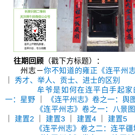
往期回顾
（戳下方标题）：
州志－
你不知道的雍正《连平州
｜
秀才、举人、贡士、进士的区别
牟爷是如何在连平白手起家
一：星野
｜
《连平州志》卷之一：舆
《连平州志》卷之一：八景
｜
建置2
｜
建置3
｜
建置4
｜
建置5
《连平州志》卷之二：连平疆