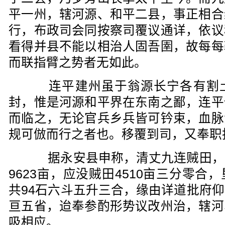
平一州，辖河源、和平二县，事正相合
行，布政司会同按察司覆议通详，依议
看得并县不能以相治人固吾圉，故每每
而联指臂之势者无如此。
连平建州虽于翁源长宁各有割土
封，惟是河源和平界在东南之鄙，连平
而临之，无论官兵乡兵皆可钤束，血脉
规可倣而行之者也。移覆到司，又奉职
据永安县申称，清丈九连贼田，
9623亩，应没贼田4510亩三分零
共94石六斗五升三合，缘由详道批府
亘五省，迨奉参酌形势议改州治，辖河
吸相应。