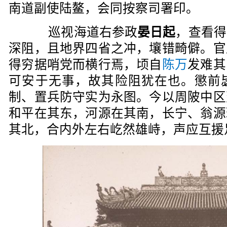
南道副使陆鳌，会同按察司署印。
巡视海道右参政
晏日起
，查看得
深阻，且地界四省之冲，壤错畸僻。官
得穷据哨党而横行焉，顷自
陈万
发难其
可安于无事，故其险阻犹在也。懲前
制、置兵防守实为永图。今以周陂中区
和平在其东，河源在其南，长宁、翁源
其北，合内外左右屹然雄峙，声应互援