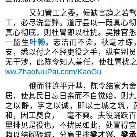
又如管工之委，候缺官趋之若骛
工，必尽洗套弊。道厅县以一叚真心彻
真心彻底，则杜冐即以杜扰。吴推官悉
一监生
叶畅
，志洁而不染，秋毫才练
支，悉以付之不经吏役之手，纵有别员
无干涉，此陈令知人善任，使杜冐扰
ww.ZhaoNiuPai.com/KaoGu
俄而往连平开基，陈令结寮为舍
居，使其民日忘日亲而不自觉始，则九
之以静，字之以诚，即以土城之筑，
和，因工奠食，一毫不爽。夫役踊跃百
里排见是役也，不扰民如此，处置得宜
趋以结砌砖城，分肩里排
梁才兴、梁承