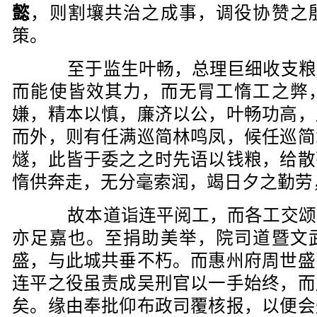
懿
，则割壤共治之成事，调役协赞之
策。
至于监生叶畅，总理巨细收支粮
而能使皆效其力，而无冐工惰工之弊
嫌，精本以慎，廉济以公，叶畅功高，
而外，则有任满巡简林鸣凤，候任巡简
燧，此皆于委之之时先语以钱粮，给散
惰供奔走，无分毫索润，竭日夕之勤劳
故本道诣连平阅工，而各工交颂
亦足嘉也。至捐助美举，院司道暨文
盛，与此城共垂不朽。而惠州府周世盛
连平之役虽责成吴刑官以一手始终，而
矣。缘由奉批仰布政司覆核报，以便会