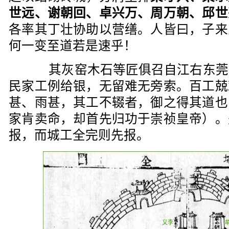
世远、谢朝回、卓兴万、周万朝、邱世
各率其丁壮协助以营缮。人皆曰，子来
何一变至道若是速乎！
其灰窑木石等匠俱召自江右东莞
民家工例给银，无留难无旁索。百工兢
甚、雨甚，其工不辍者，御之得其道也
家肯卖命，却首先归功于崇祯皇帝）。
报，而城工全完则先报。