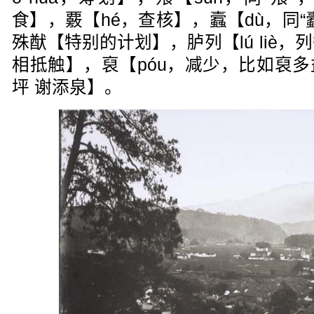
食】，覈【hé，查核】，蠧【dù，同
殊猷【特别的计划】，胪列【lú liè，列
相抵触】，裒【póu，减少，比如裒
坪 谢添泉】。