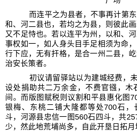
广场
而连平之为县者，不事再计第东
和、河二县也，若均之为县，则彼此画
又不足恃也。若以连平为州，以和、河
事权如一，如人身头目手足相须为命，
行下应，无有扞格，是合一州二县，屹
治安长策者。
初议请留驿站以为建城经费，未
设处捐助共二万余金，不费官镪，木
间。而版图赋税则议割和平县惠化图7
银梅、东桃二铺大隆都等处700石，
斗，河源县忠信一图560石四斗，共2
少，然此地荒埔尚多，自此开垦日拓月