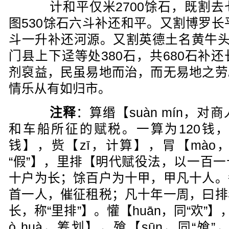
计和平仅米2700馀石，既割去
图530馀石六斗补还和平。又割博罗长
斗一升补还河源。又割英德土名黄牛头
门县上下迳等处380石，共680石补
剂裒益，民虽易地而治，而无易地之劳
情乐从有如归市。
注释
：算缗【suàn mín，
和车船所征的赋税。一算为120钱，1
钱】，赀【zī，计算】，冐【mào，
“假”】，里排【明代赋役法，以一百
十户为长；馀百户为十甲，甲凡十人。
首一人，催征租税；凡十年一周，曰排
长，称“里排”】。懽【huān，同“欢”
ò huà，筹划】，飱【sūn，同“