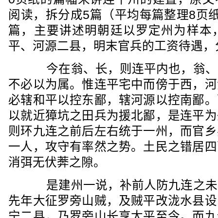
阅读，拆分成5篇（平均每篇整理8页
篇，主要讲述明朝廷以罗定州为样本
平、河源二县，明末官兵的工资待遇，
今在翁、长，则连平内也，翁、
不必以为属。惟连平宅中而傍于西，河
必辖和平以控东鄙，辖河源以控南鄙。
以就近獐坑之田兵为援北鄙，是连平为
则环九连之前后左右统于一州，而官乡
一人，攻守有率然之势。土民之错居四
消弭无伏莾之隙。
是建州一说，补前人防九连之未
先年大征罗旁山贼，及贼平改泷水县设
宁二县，乃罗旁山长享太平至今。而九