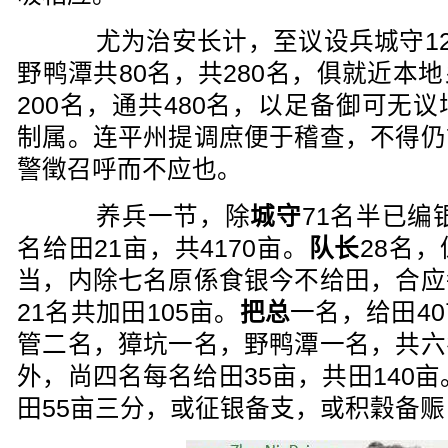
尤为治安长计，至议设兵城守120
野鸭潭共80名，共280名，俱就近本
200名，通共480名，以足备御可无
制属。连平州提调庶便于稽查，不得仍
警徵召呼而不应也。
养兵一节，除
城守
71名半已编
名给田21亩，共4170亩。
队长
28名
当，内除七名原係食银今不给田，合应
21名共加田105亩。
把总
一名，给田4
管二名，獐坑一名，野鸭潭一名，共六
外，尚四名每名给田35亩，共田140亩
田55亩三分，或征银备支，或积穀备