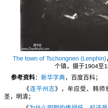
The town of Tschongnen (Lenphin)
个镇，摄于1904至1
参考资料
：
新华字典
，百度百科；
《
连平州志
》，牟应受、韩师
圣，明清；
《
为什么明朝的俸禄低，却还是