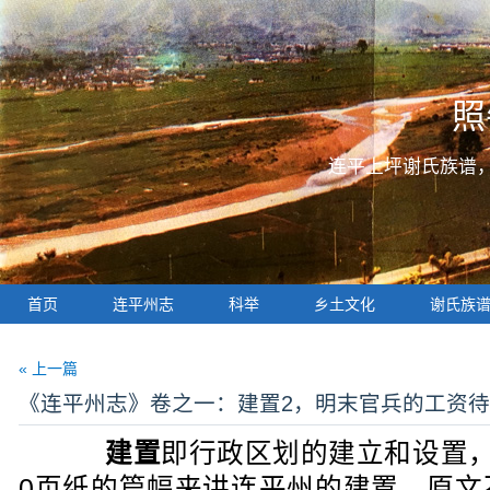
照
连平上坪谢氏族谱
首页
连平州志
科举
乡土文化
谢氏族
« 上一篇
《连平州志》卷之一：建置2，明末官兵的工资
建置
即行政区划的建立和设置
0页纸的篇幅来讲连平州的建置，原文