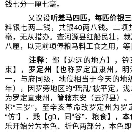
钱七分一厘七毫。
又议设
听差马四匹，每匹价银三
料银七两二钱，共银40两八钱。二项
毫，无从措办。查河源县红船民壮，裁
八厘，以克前项俸粮马料工食之用，等
注释
：鄙【边远的地方】，钤束【
束】，
罗定州
【也称罗定直隶州，明
一，与府同级，地位相当于今天的地级
年），因罗旁地区的“瑶乱”被平定，
为罗定直隶州，管辖东安（云浮县）、
称“三罗”，至辛亥革命改罗定州为罗定
“仿”】，穀【gǔ，同“谷”，粮食】，
本
乐开始分为本色、折色两部分，本色即