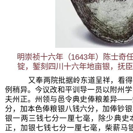
明
崇祯十六年（1643年）
陈士奇
锭，
錾刻四川十六年地亩银，抚臣
又奉两院批据岭东道呈祥，看得
例稍异。今议改和平训导一员以附州学
夫州正。州领与邑令典史俸粮差异——
分，加本色俸粮银八钱六分，加俸钞银
银一两三钱七分一厘七毫，除少典史
正，加银七钱七分一厘七毫，柴薪马银