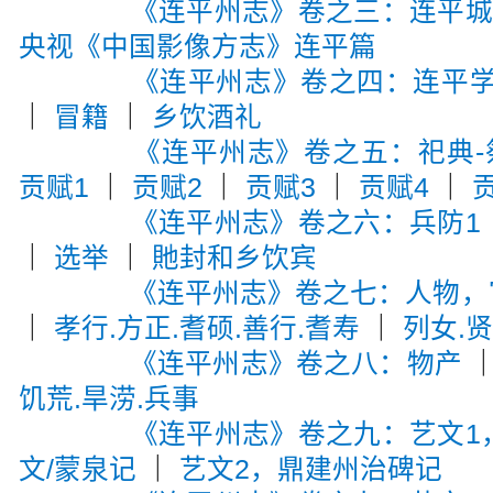
《连平州志》卷之三：连平
央视《中国影像方志》连平篇
《连平州志》卷之四：连平
｜
冒籍
｜
乡饮酒礼
《连平州志》卷之五：祀典-
贡赋1
｜
贡赋2
｜
贡赋3
｜
贡赋4
｜
《连平州志》卷之六：兵防1
｜
选举
｜
貤封和乡饮宾
《连平州志》卷之七：人物，宦
｜
孝行.方正.耆硕.善行.耆寿
｜
列女.
《连平州志》卷之八：物产
饥荒.旱涝.兵事
《连平州志》卷之九：艺文1
文/蒙泉记
｜
艺文2，鼎建州治碑记