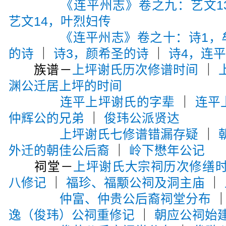
《连平州志》卷之九：艺文1
艺文14，叶烈妇传
《连平州志》卷之十：诗1，
的诗
｜
诗3，颜希圣的诗
｜
诗4，连
族谱－
上坪谢氏历次修谱时间
｜
渊公迁居上坪的时间
连平上坪谢氏的字辈
｜
连平
仲辉公的兄弟
｜
俊玮公派贤达
上坪谢氏七修谱错漏存疑
｜
外迁的朝佳公后裔
｜
岭下懋年公记
祠堂－
上坪谢氏大宗祠历次修缮
八修记
｜
福珍、福颙公祠及洞主庙
｜
仲富、仲贵公后裔祠堂分布
逸（俊玮）公祠重修记
｜
朝应公祠始