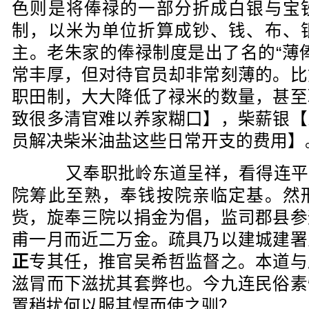
色则是将俸禄的一部分折成白银与宝
制，以米为单位折算成钞、钱、布、
主。老朱家的俸禄制度是出了名的“薄
常丰厚，但对待官员却非常刻薄的。比
职田制，大大降低了禄米的数量，甚至
致很多清官难以养家糊口】，柴薪银【
员解决柴米油盐这些日常开支的费用】
又奉职批岭东道呈祥，看得连平
院筹此至熟，奉钱按院亲临定基。然
赀，旋奉三院以捐金为倡，监司郡县参
甫一月而近二万金。疏具乃以建城建署
正
专其任，推官吴希哲监督之。本道与
滋冐而下滋扰其套弊也。今九连民俗素
置稍扰何以服其悍而使之驯？