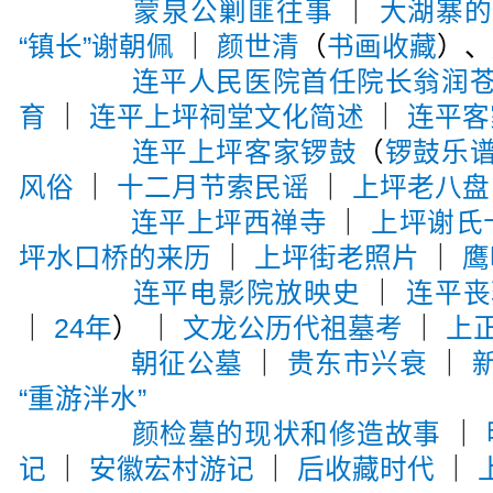
蒙泉公剿匪往事
｜
大湖寨
“镇长”谢朝佩
｜
颜世清
（
书画收藏
）、
连平人民医院首任院长翁润
育
｜
连平上坪祠堂文化简述
｜
连平客
连平上坪客家锣鼓
（
锣鼓乐
风俗
｜
十二月节索民谣
｜
上坪老八盘
连平上坪西禅寺
｜
上坪谢氏
坪水口桥的来历
｜
上坪街老照片
｜
鹰
连平电影院放映史
｜
连平丧
｜
24年
） ｜
文龙公历代祖墓考
｜
上
朝征公墓
｜
贵东市兴衰
｜
“重游泮水”
颜检墓的现状和修造故事
｜
记
｜
安徽宏村游记
｜
后收藏时代
｜