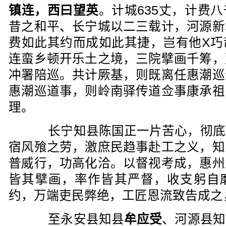
镇连，西曰望英
。计城635丈，计费
昔之和平、长宁城以二三载计，河源新
费如此其约而成如此其捷，岂有他X巧
连蛮乡顿开乐土之境，三院擘画千筹，
冲署陪巡。共计厥基，则既离任惠潮巡
惠潮巡道事，则岭南驿传道佥事康承祖
理。
长宁知县陈国正一片苦心，彻底
宿风飱之劳，激庶民趋事赴工之义，知
普威行，功高化洽。以督视考成，惠州
皆其擘画，率作皆其严督，收支躬自
约，万端吏民弊绝，工匠恩流致告成之
至永安县知县
牟应受
、河源县知