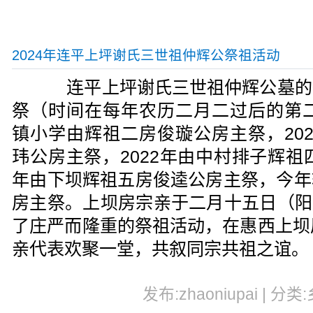
2024年连平上坪谢氏三世祖仲辉公祭祖活动
连平上坪谢氏三世祖仲辉公墓的
祭（时间在每年农历二月二过后的第二
镇小学由辉祖二房俊璇公房主祭，20
玮公房主祭，2022年由中村排子辉祖
年由下坝辉祖五房俊逵公房主祭，今年
房主祭。上坝房宗亲于二月十五日（阳历
了庄严而隆重的祭祖活动，在惠西上坝
亲代表欢聚一堂，共叙同宗共祖之谊。
发布:zhaoniupai | 分类