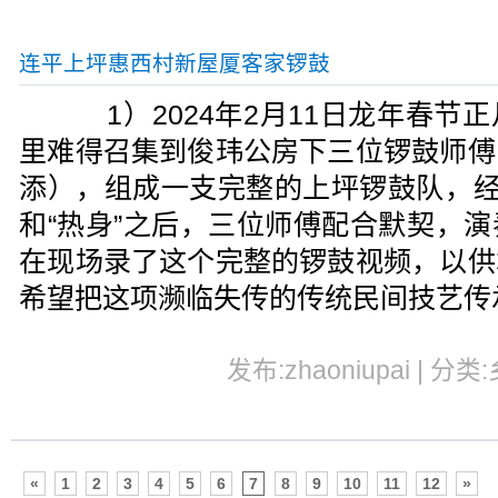
连平上坪惠西村新屋厦客家锣鼓
1）2024年2月11日龙年春节
里难得召集到俊玮公房下三位锣鼓师傅
添），组成一支完整的上坪锣鼓队，经
和“热身”之后，三位师傅配合默契，
在现场录了这个完整的锣鼓视频，以供
希望把这项濒临失传的传统民间技艺传
发布:zhaoniupai | 分类
«
1
2
3
4
5
6
7
8
9
10
11
12
»