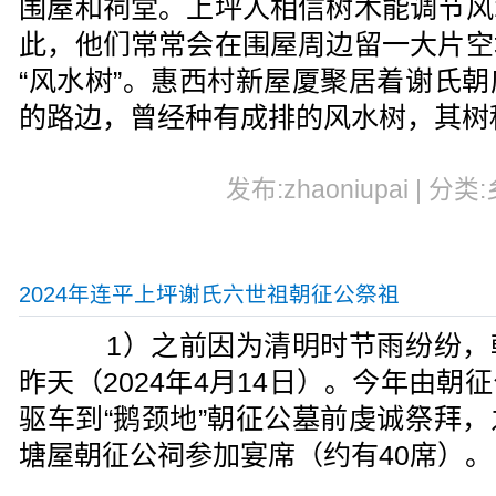
围屋和祠堂。上坪人相信树木能调节风
此，他们常常会在围屋周边留一大片空
“风水树”。惠西村新屋厦聚居着谢氏
的路边，曾经种有成排的风水树，其树
发布:zhaoniupai | 分类
2024年连平上坪谢氏六世祖朝征公祭祖
1）之前因为清明时节雨纷纷，
昨天（2024年4月14日）。今年由
驱车到“鹅颈地”朝征公墓前虔诚祭拜
塘屋朝征公祠参加宴席（约有40席）。