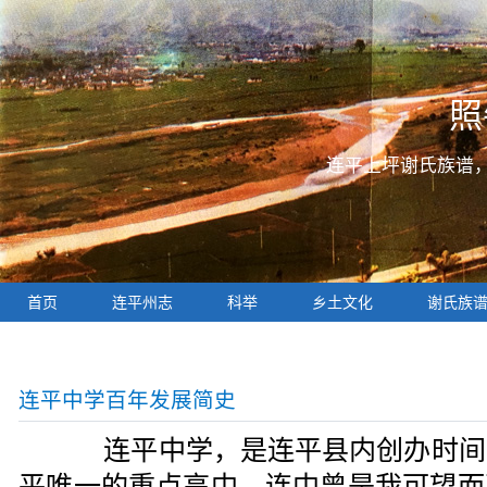
照
连平上坪谢氏族谱
首页
连平州志
科举
乡土文化
谢氏族
连平中学百年发展简史
连平中学，是连平县内创办时间
平唯一的重点高中。连中曾是我可望而