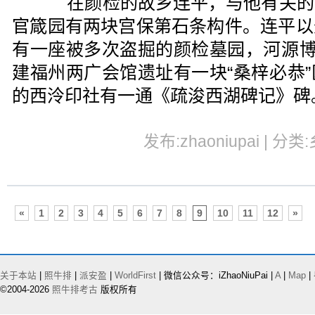
在颜检的故乡连平，与他有关的
官箴园有两块宫保第石条构件。连平以
有一座被多次盗掘的颜检墓园，河源博
建福州两广会馆遗址有一块“桑梓必恭
的西泠印社有一通《疏浚西湖碑记》碑
发布:zhaoniupai | 分类
«
1
2
3
4
5
6
7
8
9
10
11
12
»
关于本站
|
照牛排
|
派安盈
|
WorldFirst
| 微信公众号：iZhaoNiuPai |
A
|
Map
|
©2004-2026
照牛排考古
版权所有