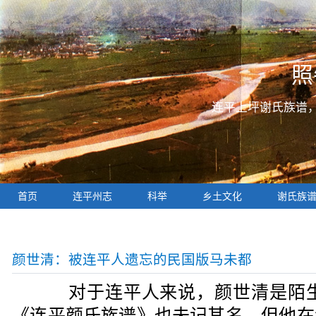
照
连平上坪谢氏族谱
首页
连平州志
科举
乡土文化
谢氏族
颜世清：被连平人遗忘的民国版马未都
对于连平人来说，颜世清是陌生的
《连平颜氏族谱》也未记其名，但他在