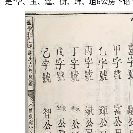
是“华、玉、逵、衡、玮、珇6公房下谱