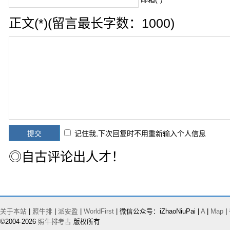
正文(*)(留言最长字数：1000)
记住我,下次回复时不用重新输入个人信息
◎自古评论出人才！
关于本站
|
照牛排
|
派安盈
|
WorldFirst
| 微信公众号：iZhaoNiuPai |
A
|
Map
|
©2004-2026
照牛排考古
版权所有