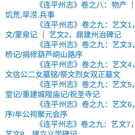
《连平州志》卷之八：物产
饥荒.旱涝.兵事
《连平州志》卷之九：艺文1
文/蒙泉记
｜
艺文2，鼎建州治碑记
《连平州志》卷之九：艺文3
桥记/捐修葫芦峒山路序
《连平州志》卷之九：艺文4
文信公二女墓铭/祭文烈女双正墓文
《连平州志》卷之九：艺文5
堂记/重建城隍庙记/祝圣寺记
《连平州志》卷之九：艺文6
序/牟公祠聚元会序
《连平州志》卷之九：艺文7
艺文8，建立义学碑记