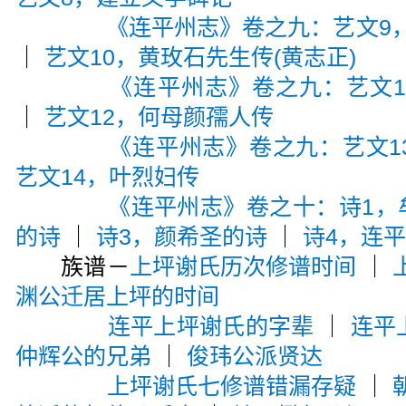
《连平州志》卷之九：艺文9，
｜
艺文10，黄玫石先生传(黄志正)
《连平州志》卷之九：艺文1
｜
艺文12，何母颜孺人传
《连平州志》卷之九：艺文1
艺文14，叶烈妇传
《连平州志》卷之十：诗1，
的诗
｜
诗3，颜希圣的诗
｜
诗4，连
族谱－
上坪谢氏历次修谱时间
｜
渊公迁居上坪的时间
连平上坪谢氏的字辈
｜
连平
仲辉公的兄弟
｜
俊玮公派贤达
上坪谢氏七修谱错漏存疑
｜