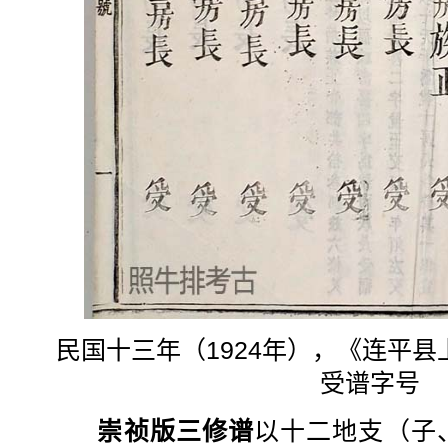
民国十三年（1924年），《连平
受谱字号
崇祯版三修谱
以十二地支（子