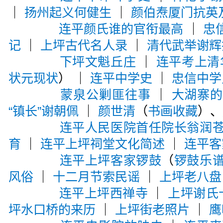
｜
扬州起义何健生
｜
颜伯焘厦门抗英
连平颜氏谁的官衔最高
｜
忠
记
｜
上坪古代名人录
｜
清代武举谢辉
下坪文魁丘庄
｜
连平考上清
状元现状
） ｜
连平中学史
｜
忠信中学
蒙泉公剿匪往事
｜
大湖寨
“镇长”谢朝佩
｜
颜世清
（
书画收藏
）、
连平人民医院首任院长翁润
育
｜
连平上坪祠堂文化简述
｜
连平客
连平上坪客家锣鼓
（
锣鼓乐
风俗
｜
十二月节索民谣
｜
上坪老八盘
连平上坪西禅寺
｜
上坪谢氏
坪水口桥的来历
｜
上坪街老照片
｜
鹰