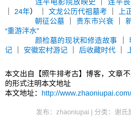
连平电影院放映史
｜
连平丧
｜
24年
） ｜
文龙公历代祖墓考
｜
上
朝征公墓
｜
贵东市兴衰
｜
“重游泮水”
颜检墓的现状和修造故事
｜
记
｜
安徽宏村游记
｜
后收藏时代
｜
本文出自【照牛排考古】博客，文章不
的形式注明本文地址
本文地址：
http://www.zhaoniupai.com
发布：zhaoniupai | 分类：谢氏