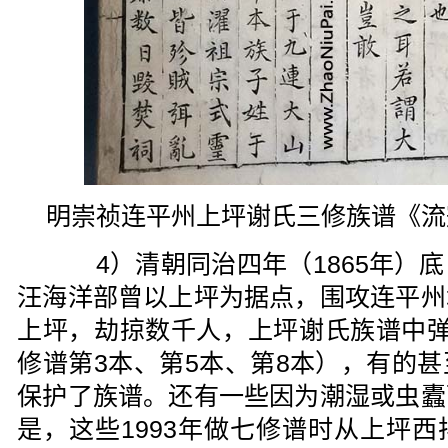
明崇祯连平州上坪谢氏三修族谱《流
4）清朝同治四年（1865年）底
汪海洋部曾以上坪为据点，围攻连平州
上坪，劫掠数千人，上坪谢氏族谱中弹
修谱第3本、第5本、第8本），有的
保护了族谱。还有一些因为潮湿或虫蠹
是，这些1993年做七修谱时从上坪西