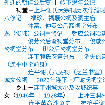
外迁的朝佳公后裔
｜
岭下懋年公记
祠堂－
上坪谢氏大宗祠历次修缮
八修记
｜
福珍、福颙公祠及洞主庙
｜
仲富、仲贵公后裔祠堂分布
逸（俊玮）公祠重修记
｜
朝应公祠始
俊芳公后裔祠堂分布
｜
俊璇
裔祠堂分布
｜
琪公后裔祠堂分布
连平颜氏府第分布
｜
消失的
（连平中学前身）
连平谢氏八房祠（芝兰书室
诚文公祠
｜
2023年连平上坪谢氏祠堂
乡土－
连平州城大小及攻城纪事
女（
1946年
｜
1928年
） ｜
上坪三洞
连平革命斗争史
｜
神枪手