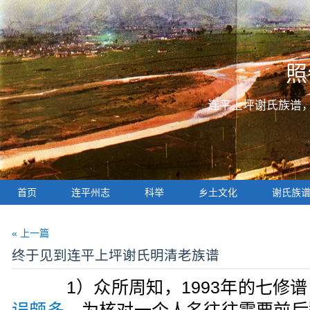
照
连平上坪谢氏族谱
首页
连平州志
科举
乡土文化
谢氏族
« 上一篇
终于见到连平上坪谢氏明清老族谱
1）众所周知，1993年的七修谱