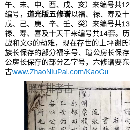
午、未、申、酉、戌、亥）来编号共1
编号，
道光版五修谱
以福、禄、寿及十
戊、己、庚、辛、壬、癸）来编号共1
禄、寿、喜及十天干来编号共14套。
战和文G的劫难，现在存世的上坪谢氏
族长保存的部分福字号、瑄公房长保存
公房长保存的部分乙字号，六修谱要东
古
www.ZhaoNiuPai.com/KaoGu