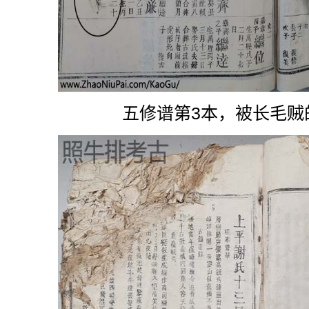
五修谱第3本，被长毛贼