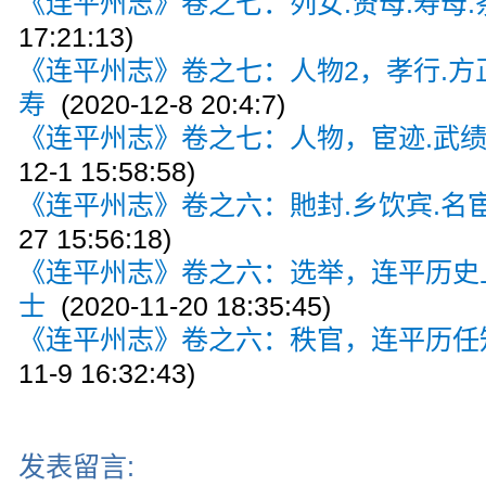
《连平州志》卷之七：列女.贤母.寿母.
17:21:13)
《连平州志》卷之七：人物2，孝行.方正
寿
(2020-12-8 20:4:7)
《连平州志》卷之七：人物，宦迹.武绩.
12-1 15:58:58)
《连平州志》卷之六：貤封.乡饮宾.名宦
27 15:56:18)
《连平州志》卷之六：选举，连平历史
士
(2020-11-20 18:35:45)
《连平州志》卷之六：秩官，连平历任知
11-9 16:32:43)
发表留言: