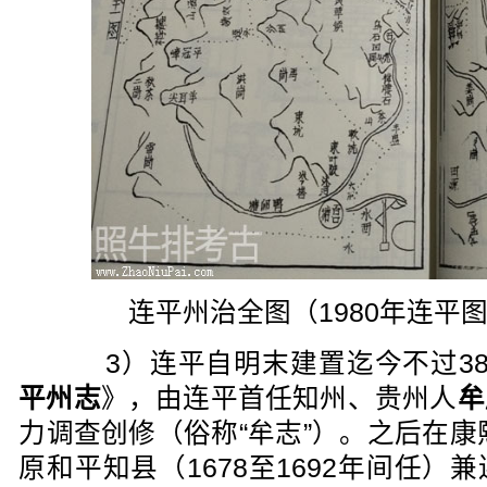
连平州治全图（1980年连平
3）连平自明末建置迄今不过38
平州志
》，由连平首任知州、贵州人
牟
力调查创修（俗称“牟志”）。之后在康
原和平知县（1678至1692年间任）