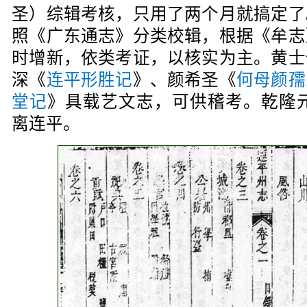
圣）综辑考核，只用了两个月就搞定了
照《广东通志》分类校辑，根据《牟志
时增新，依类考证，以核实为主。黄士
深《
连平形胜记
》、颜希圣《
何母颜孺
堂记
》具载艺文志，可供稽考。乾隆元
离连平。