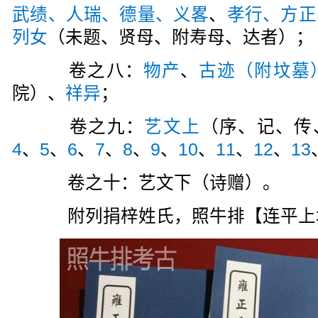
武绩、人瑞、德量、义畧
、
孝行、方正
列女
（未题、贤母、附寿母、达者）；
卷之八：
物产
、
古迹（附坟墓
院）、
祥异
；
卷之九：
艺文上
（序、记、传
4
、
5
、
6
、
7
、
8
、
9
、
10
、
11
、
12
、
13
卷之十：艺文下（诗赠）。
附列捐梓姓氏，照牛排【连平上坪