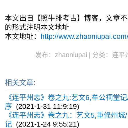
本文出自【照牛排考古】博客，文章不
的形式注明本文地址
本文地址：
http://www.zhaoniupai.com
发布：zhaoniupai | 分类：连平
相关文章:
《连平州志》卷之九:艺文6,牟公祠堂记
序
(2021-1-31 11:9:19)
《连平州志》卷之九：艺文5,重修州城/
记
(2021-1-24 9:55:21)