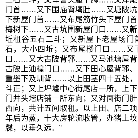
门首……又下围庙背塆肚……又塘陂坑
下新屋门首……又布尾筋竹头下屋门首
梅树下……又古坑围新屋门口……又
新
坵租谷五石二斗；又新屋下老屋场门
石，大小四坵；又布尾楼门口……又
口……又大古陂背郛……又马池塘屋背
古陂上油楻门口……又下田心屋背郛、
重壆下及圳背……以上田茎四十五处，
斗正；又上坪墟中心街尾店一所，上下
门井头堦店铺一所东向；又对面街门肚
西向，共计五间取租。以上田、店二项
年后为蒸，十大房轮流收管，办猪上坟
牒，以垂久远。”