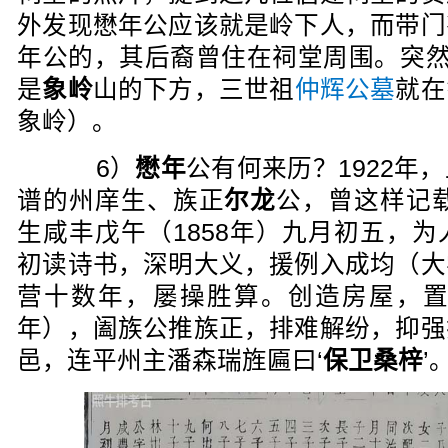
外发现懋年公应该就是岭下人，而带门
年公的，其后裔曾住在祠堂周围。突然
是
象岭
山的下方，三世祖
仲辉公墓
就在
象岭）。
6）
懋年
公有何来历？1922年
谱的州庠生、族正
尔龙
公，曾这样记
生咸丰戊午（1858年）九月初五，
初读诗书，深明大义，援例入成均（大
营十数年，屡操胜算。创造房屋，置买
年），阖族公推族正，排难解纷，抑强
邑，连平州主潘森瑞旌匾曰‘
保卫桑梓
’