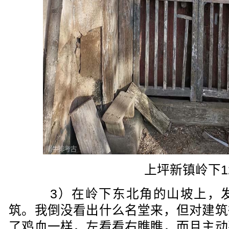
上坪新镇岭下1
3）在岭下东北角的山坡上，发
筑。我倒没看出什么名堂来，但对建筑
了鸡血一样，左看看右瞧瞧，而且主动