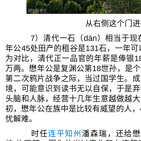
从右侧这个门进
7）清代一石（dàn）相当于现在
年公45处田产的租谷是131石，一年可
为对比，清代正一品官的年薪是俸银18
万两。懋年公是复渊公第18世孙，是
第二次鸦片战争之际，当过国学生。成
境，可能意识到读书无以自保，于是弃
头脑和人脉，经营十几年生意越做越大
初，懋年公在族中是比较有威望的人，
忧解难。
时任
连平知州
潘森瑞，还给懋