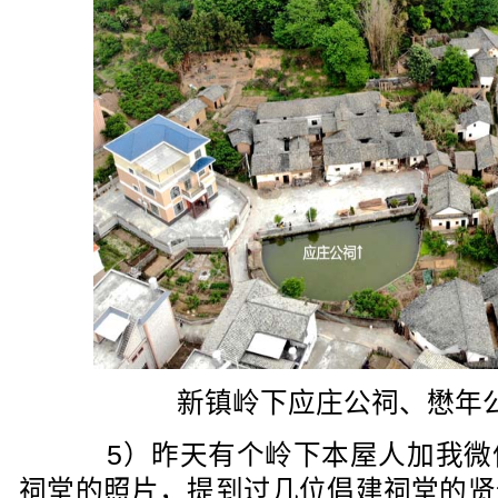
新镇岭下应庄公祠、懋年
5）昨天有个岭下本屋人加我微
祠堂的照片，提到过几位倡建祠堂的贤