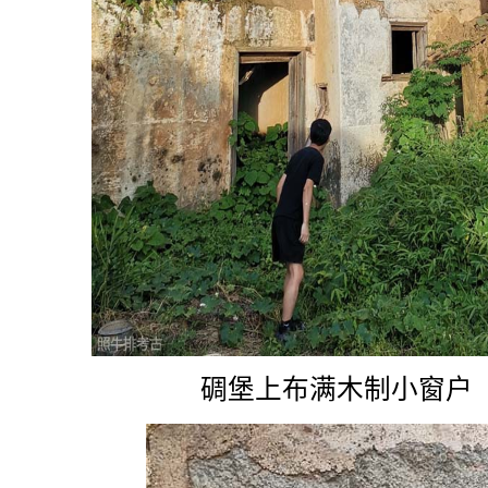
碉堡上布满木制小窗户