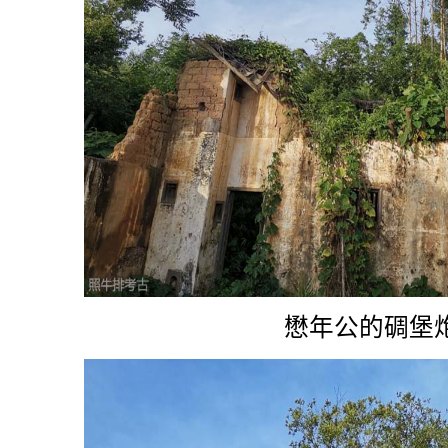
懋年公的碉堡