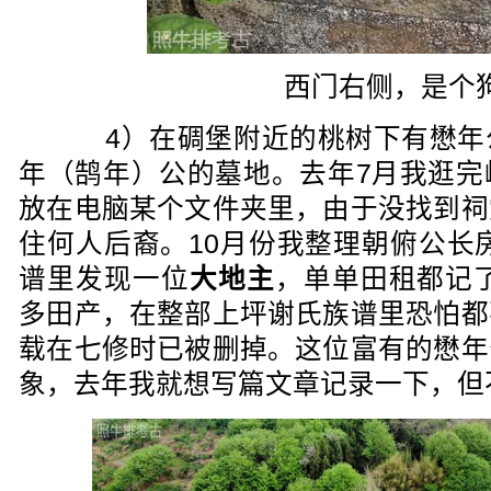
西门右侧，是个
4）在碉堡附近的桃树下有懋年
年（鹄年）公的墓地。去年7月我逛完
放在电脑某个文件夹里，由于没找到祠
住何人后裔。10月份我整理朝俯公长房
谱里发现一位
大地主
，单单田租都记了
多田产，在整部上坪谢氏族谱里恐怕都
载在七修时已被删掉。这位富有的懋年
象，去年我就想写篇文章记录一下，但