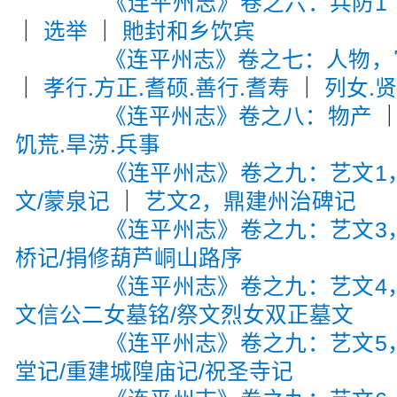
《连平州志》卷之六：兵防1
｜
选举
｜
貤封和乡饮宾
《连平州志》卷之七：人物，宦
｜
孝行.方正.耆硕.善行.耆寿
｜
列女.
《连平州志》卷之八：物产
饥荒.旱涝.兵事
《连平州志》卷之九：艺文1
文/蒙泉记
｜
艺文2，鼎建州治碑记
《连平州志》卷之九：艺文3
桥记/捐修葫芦峒山路序
《连平州志》卷之九：艺文4
文信公二女墓铭/祭文烈女双正墓文
《连平州志》卷之九：艺文5
堂记/重建城隍庙记/祝圣寺记