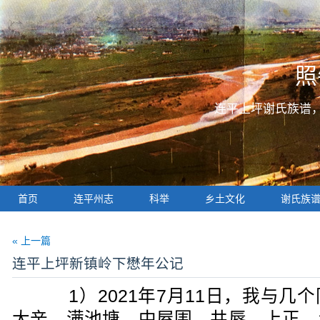
照
连平上坪谢氏族谱
首页
连平州志
科举
乡土文化
谢氏族
« 上一篇
连平上坪新镇岭下懋年公记
1）2021年7月11日，我与几
大辛、满池塘、中屋围、井唇、上正、