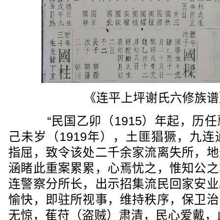
《连平上坪谢氏六修族谱
“民国乙卯（1915）年起，历任
己未岁（1919年），土匪猖獗，九
指屈，致令该处二千余家流离失所，地
涵睹此重案累累，心焉忧之，惟知公之
连警察分所长，出示招集流民回家安业
愉快，即驻所视事，维持秩序，保卫治
无惊，萑苻（盗贼）肃清，民心爱戴，