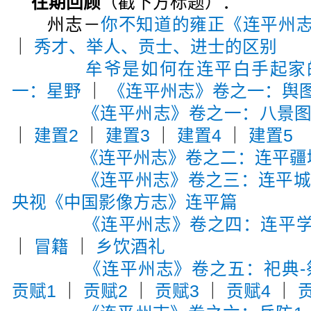
往期回顾
（戳下方标题）：
州志－
你不知道的雍正《连平州
｜
秀才、举人、贡士、进士的区别
牟爷是如何在连平白手起家
一：星野
｜
《连平州志》卷之一：舆
《连平州志》卷之一：八景
｜
建置2
｜
建置3
｜
建置4
｜
建置5
《连平州志》卷之二：连平疆
《连平州志》卷之三：连平
央视《中国影像方志》连平篇
《连平州志》卷之四：连平
｜
冒籍
｜
乡饮酒礼
《连平州志》卷之五：祀典-
贡赋1
｜
贡赋2
｜
贡赋3
｜
贡赋4
｜