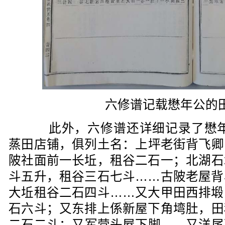
六修谱记载懋年公的
此外，六修谱还详细记录了懋年
蒸田店铺，俱列土名：上坪老街背飞卿
陂社面前一长坵，租谷二石一；北湖石
斗五升，租谷三石七斗……古陂老屋背
大坵租谷二石四斗……又大甲田西排塅
石六斗；又东排上係新屋下角塆肚，田
二石二斗；又军营头屋下脚……又洋尾