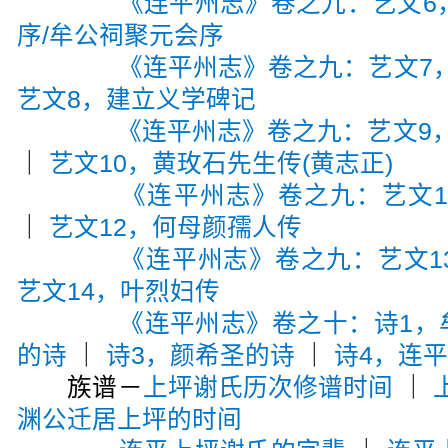
《连平州志》卷之九：艺文6
序/牟公祠聚元会序
《连平州志》卷之九：艺文7
艺文8，建立义学碑记
《连平州志》卷之九：艺文9，
｜
艺文10，黄玫石先生传(黄志正)
《连平州志》卷之九：艺文1
｜
艺文12，何母颜孺人传
《连平州志》卷之九：艺文1
艺文14，叶烈妇传
《连平州志》卷之十：诗1，
的诗
｜
诗3，颜希圣的诗
｜
诗4，连
族谱－
上坪谢氏历次修谱时间
｜
渊公迁居上坪的时间