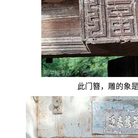
此门簪，雕的象是