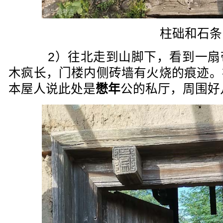
柱础和石条
2）往北走到山脚下，看到一扇
木疯长，门楼内侧砖墙有火烧的痕迹。
本屋人说此处是
懋年
公的私厅，周围好