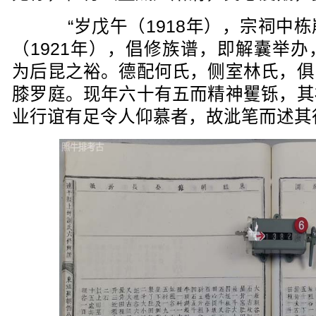
“岁戊午（1918年），宗祠中栋
（1921年），倡修族谱，即解囊举
为后昆之裕。德配何氏，侧室林氏，俱
膝罗庭。现年六十有五而精神矍铄，其
业行谊有足令人仰慕者，故泚笔而述其