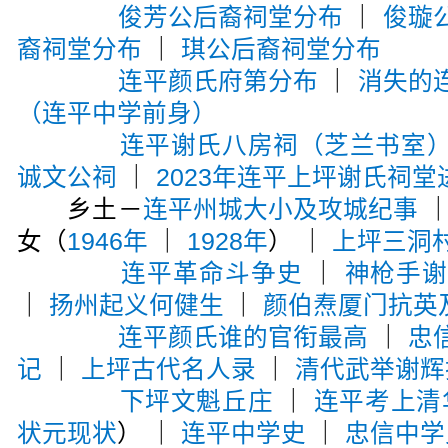
俊芳公后裔祠堂分布
｜
俊璇
裔祠堂分布
｜
琪公后裔祠堂分布
连平颜氏府第分布
｜
消失的
（连平中学前身）
连平谢氏八房祠（芝兰书室
诚文公祠
｜
2023年连平上坪谢氏祠堂
乡土－
连平州城大小及攻城纪事
女（
1946年
｜
1928年
） ｜
上坪三洞
连平革命斗争史
｜
神枪手
｜
扬州起义何健生
｜
颜伯焘厦门抗英
连平颜氏谁的官衔最高
｜
忠
记
｜
上坪古代名人录
｜
清代武举谢辉
下坪文魁丘庄
｜
连平考上清
状元现状
） ｜
连平中学史
｜
忠信中学