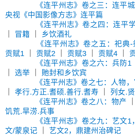
《连平州志》卷之三：连平
央视《中国影像方志》连平篇
《连平州志》卷之四：连平
｜
冒籍
｜
乡饮酒礼
《连平州志》卷之五：祀典-
贡赋1
｜
贡赋2
｜
贡赋3
｜
贡赋4
｜
《连平州志》卷之六：兵防1
｜
选举
｜
貤封和乡饮宾
《连平州志》卷之七：人物，宦
｜
孝行.方正.耆硕.善行.耆寿
｜
列女.
《连平州志》卷之八：物产
饥荒.旱涝.兵事
《连平州志》卷之九：艺文1
文/蒙泉记
｜
艺文2，鼎建州治碑记