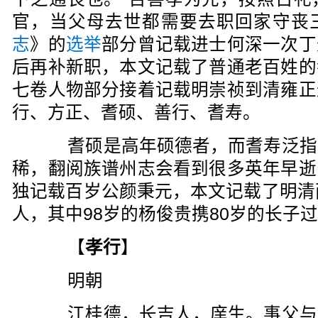
官，当父母去世都需要去职回家守丧
志
》的
选举
部分曾记载进士何深一次丁
后再补新职，本文记载了普通老百姓的
七卷人物部分接着记载明崇祯到清雍正
行、方正、耆硕、善行、耆寿。
耆硕是高年硕德者，而耆寿泛指
稀，翻阅族谱州志会看到很多英年早逝
独记载百岁公颜秉元，本文记载了明清
人，其中98岁的杨俊贵携80岁的长子
【
孝行
】
明朝
江桂德，长吉人，庠生。事父与