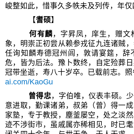
峻整如此，惜事久多帙未及列传，年仅
【
耆硕
】
何有麟
，字昇凤，庠生，赠文
象，明崇正初尝从赖参戎征九连诸贼，
任询知麟寿德冠州闾，敦请宴筵，辞
危，皆为后法。豫卜数终，自定殓葬日
冠带坐逝，寿八十岁卒。已载前志。
ai.com/KaoGu
曾得忠
，字伯唯，仪表丰硕。少
意进取，勤课诸弟，叔弟（曾）得一成
家塾，专于教授，塵釜屡空，处之淡然
迹不涉街市，虽戚属亦稀相见，时已耄