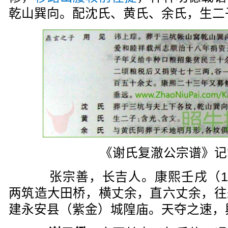
乾山巽向。配沈氏、黄氏、余氏，生二
《谢氏复澈公宗谱》记
张宗善，长吉人。康熙壬戌（16
两筑造大田桥，横丈余，直六丈余，往
建永安县（紫金）城隍庙。天夺之速，