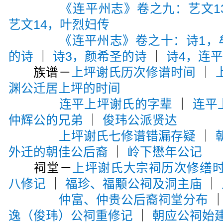
《连平州志》卷之九：艺文1
艺文14，叶烈妇传
《连平州志》卷之十：诗1，
的诗
｜
诗3，颜希圣的诗
｜
诗4，连
族谱－
上坪谢氏历次修谱时间
｜
渊公迁居上坪的时间
连平上坪谢氏的字辈
｜
连平
仲辉公的兄弟
｜
俊玮公派贤达
上坪谢氏七修谱错漏存疑
｜
外迁的朝佳公后裔
｜
岭下懋年公记
祠堂－
上坪谢氏大宗祠历次修缮
八修记
｜
福珍、福颙公祠及洞主庙
｜
仲富、仲贵公后裔祠堂分布
逸（俊玮）公祠重修记
｜
朝应公祠始