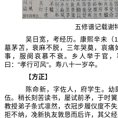
五修谱记载谢
吴日宽，考经历。康熙辛未（16
墓茅苫，衰麻不脱，三年哭奠，哀痛
事，服阕哀慕不衰。乡人举于官，
曰："孝行可风"。寿八十一岁卒。
【
方正
】
陈命新，字佐人，府学生。幼即
伍。稍长刻苦读书，屡试前矛，于时黉
教授弟子条式凛然，衣冠步履仪度不失
拒不纳，凂新执友敦恳而后许，其父经