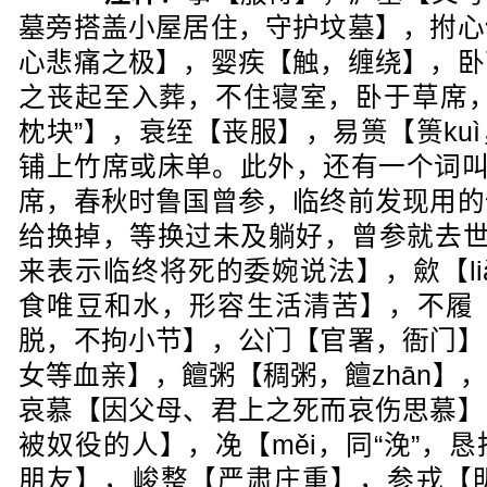
墓旁搭盖小屋居住，守护坟墓】，拊心
心悲痛之极】，婴疾【触，缠绕】，卧
之丧起至入葬，不住寝室，卧于草席，
枕块”】，衰绖【丧服】，易篑【篑ku
铺上竹席或床单。此外，还有一个词叫易
席，春秋时鲁国曾参，临终前发现用的
给换掉，等换过未及躺好，曾参就去世
来表示临终将死的委婉说法】，歛【li
食唯豆和水，形容生活清苦】，不履
脱，不拘小节】，公门【官署，衙门】
女等血亲】，饘粥【稠粥，饘zhān】
哀慕【因父母、君上之死而哀伤思慕】
被奴役的人】，凂【měi，同“浼”，
朋友】，峻整【严肃庄重】，参戎【明