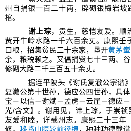
州自捐银一百二十两，辟砌银梅岩坡
棺。
谢上琮
，贡生，慈恺友爱。顺治
赀开牛岭水路一千六百余丈。康熙壬子
口粮，招集贫民三十余家，垦开
黄茅輋
余，粮税赖之。又倡捐赀七十三两、谷
修砌大路二千三百五十余丈。
据连平陂头《谢氏复澈公宗谱》第
复澈公第十世孙，德应公四世孙，具体
宝－以信－谢斌－孟虎－云崖－德应－
光/含文】。谢用见，讳上琮，于崇祯
友爱和睦，详载州志。康熙二十三年（
修，
移路山腰较前径捷
，种种功德载谱