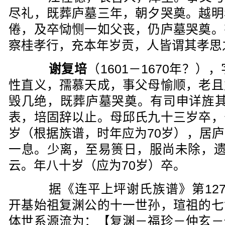
尽礼，既葬庐墓三年，朝夕哭奠。越明
倦，及卒恸恻一如父丧，仍庐墓哭奠。
察桂孝行，充本年岁贡，人皆谓其孝思
谢复培
（1601－1670年？
性直义，孺慕天成，事父母愉顺，老且
毁几绝，既葬庐墓哭奠。有司申详旌其
表，培固辞以止。母邱氏九十三岁卒，
岁（根据族谱，时年应为70岁），居
一息。少离，至易篑日，服尚未除，遗
云。年八十岁（应为70岁）卒。
据《连平上坪谢氏族谱》第127
开基始祖复渊公的十一世孙，瑄祖的七
体世系源流为：【复渊－福珍－仲玄－