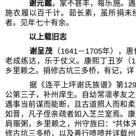
谢元鑑
，家不甚丰，每乐施。遇
施衣履以百千计。茹长素，虽所捐未
者。见年七十有余。
以上载旧志
谢呈茂
（1641－1705年）
老成练达，乐于仗义。康熙丁丑岁（16
乡里赖之。捐修古坑三多桥，有记，详
据《连平上坪谢氏族谱》第129
公第三子，补州庠生。自幼常凛孝友之
遇事当前谋而能断，且古道照人而和柔
如晋，凡子侄亲疏者如入芝兰室焉。康
肩赈粥，乡里赖之，州守旌曰：“共体天
修古坑三多桥，以及善行啧啧并详载州