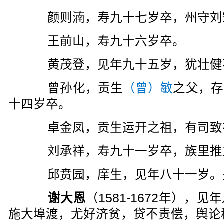
颜则湳，寿九十七岁卒，州守刘宏
王前山，寿九十六岁卒。
黄茂登，见年九十五岁，犹壮健
曾孙化，贡生
（曾）敏
之父，存
十四岁卒。
卓金凤，贡生运开之祖，有司致
刘承祥，寿九十一岁卒，族里推
邱贲园，庠生，见年八十一岁。
谢大恩
（1581-1672年），
施大埠渡，尤好济贫，贷不责偿，舆论