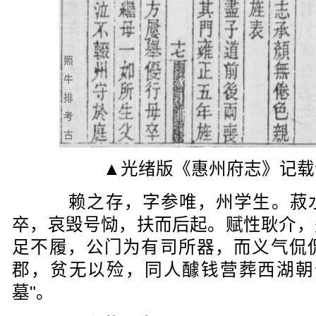
▲光绪版《惠州府志》记载
赖之存，字参唯，州学生。菽水
卒，哀毁号恸，扶而后起。赋性耿介，
足不履，公门为有司所器，而义气侃
郡，贫无以殓，同人醵钱营葬西湖朝
墓"。