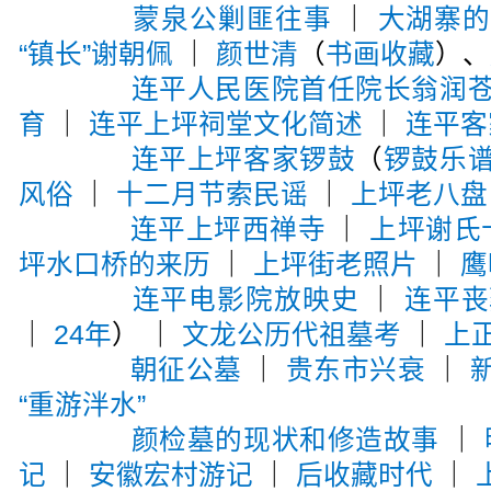
蒙泉公剿匪往事
｜
大湖寨
“镇长”谢朝佩
｜
颜世清
（
书画收藏
）、
连平人民医院首任院长翁润
育
｜
连平上坪祠堂文化简述
｜
连平客
连平上坪客家锣鼓
（
锣鼓乐
风俗
｜
十二月节索民谣
｜
上坪老八盘
连平上坪西禅寺
｜
上坪谢氏
坪水口桥的来历
｜
上坪街老照片
｜
鹰
连平电影院放映史
｜
连平丧
｜
24年
） ｜
文龙公历代祖墓考
｜
上
朝征公墓
｜
贵东市兴衰
｜
“重游泮水”
颜检墓的现状和修造故事
｜
记
｜
安徽宏村游记
｜
后收藏时代
｜