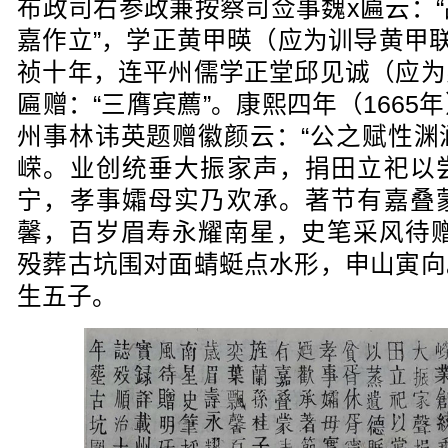
布政司右参政兼按察司佥事魏x匾云：
嘉作立”，学正黄甲暎（应为训导黄甲联
祯十年，连平州儒学正堂邱见诚（应为
匾赠：“三膺宾薦”。康熙四年（166
州事林讳英题赠徽颜云：“公之赋性渊
嵘。业创统垂大振家声，捐田立祀以
宁，孝事孀母实乃欢承。著节有嘉叠
馨，百岁眉寿永耀南星，史笔采风待赠
殁葬古坑围对面蜻蜓点水形，申山寅向
生五子。