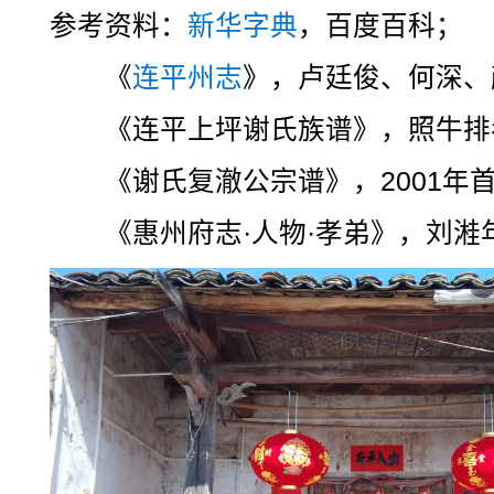
参考资料：
新华字典
，百度百科；
《
连平州志
》，卢廷俊、何深、颜
《连平上坪谢氏族谱》，照牛排考
《谢氏复澈公宗谱》，2001年
《惠州府志·人物·孝弟》，刘溎年