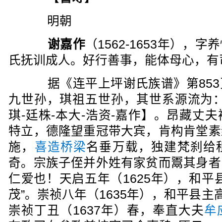
明朝
谢嘉作
（1562-1653年），
氏抚训成人。好行善事，能体母心，有
据《连平上坪谢氏族谱》第853
九世孙，琪祖五世孙，其世系源流为：【
琪-廷株-本大-浩资-嘉作】。昂藏丈
特立，德隆望重冠带大宾，肯构肯堂素
施，
喜造桥梁
名垂万载，独建梵刹给
奇。宗族子侄并外姓有家贫而鬻其身者
仁爱也！天启五年（1625年），和平
茂”。崇祯八年（1635年），和平县主
崇祯丁丑（1637年）春，奉直大夫
牟