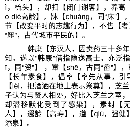
ì，梳头】，却扫【闭门谢客】，养高
o dié高龄】，牀【chuáng，同“床”】
节【改变平时的志趣行为】，不售【考试
“廛”，古代城市平民的】。
韩康【东汉人，因卖药三十多年
知。遂以“韩康”借指隐逸高士。亦泛
ī，同“资”】 ，輋【shē，古同“畲”
【长年素食】，倡率【率先从事，引
【lèi，把酒洒在地上表示祭奠】，芝
子认为与贤人相处，好比入芝兰之室，
却潜移默化受到了感染】，素封【
人】，遐龄【高寿】，遒【qiú，强健
添泉】。