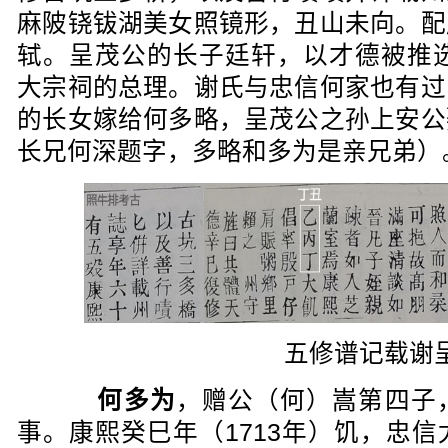
麻陂铙钹湖美女照镜形，丑山未向。配
轼。呈茂公的长子廷轩，以才德被推选
大宗祠的总理。谢氏与忠信何家也有过
的长女嫁给何多略，呈茂公之孙上安公
长兄何深题字，多略和多为是亲兄弟）
五修谱记载谢
何多为
，赠公（何）嵩第四子
事。康熙癸巳年（1713年）饥，忠