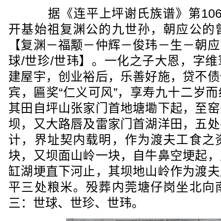
据《连平上坪谢氏族谱》第106
开基始祖复渊公的九世孙，朝应公的
【复渊－福颙－仲辉－俊玮－生－朝应
球/世珍/世玮】。一化之子大恩，字
建屋宇，创业裕后，乐善好施，贷不债
宾，匾奖“仁义可风”，享寿九十二岁
其田自坪山张家门首地塘墈下起，至窑
坝，又大路唇及雷家门首湖洋田，五处
计，界址契内载明，作为渡夫工食之
块，又坝面山岭一块，自牛鼻空埂起，
缸湖埂直下河止，其坝地山岭作为渡夫
平三处粮米。殁葬内莞塘仔岗坐北向
三：世球、世珍、世玮。