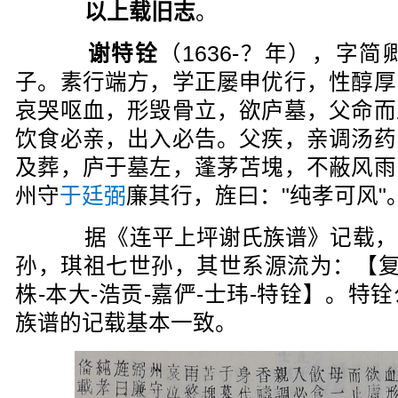
以上载旧志
。
谢特铨
（1636-？年），字
子。素行端方，学正屡申优行，性醇厚
哀哭呕血，形毁骨立，欲庐墓，父命而
饮食必亲，出入必告。父疾，亲调汤药
及葬，庐于墓左，蓬茅苫塊，不蔽风雨
州守
于廷弼
廉其行，旌曰："纯孝可风"
据《连平上坪谢氏族谱》记载，
孙，琪祖七世孙，其世系源流为：【复渊
株-本大-浩贡-嘉俨-士玮-特铨】。
族谱的记载基本一致。