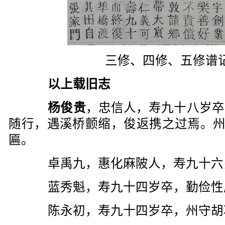
三修、四修、五修谱
以上载旧志
杨俊贵
，忠信人，寿九十八岁卒
随行，遇溪桥颤缩，俊返携之过焉。州
匾。
卓禹九，惠化麻陂人，寿九十六
蓝秀魁，寿九十四岁卒，勤俭性
陈永初，寿九十四岁卒，州守胡