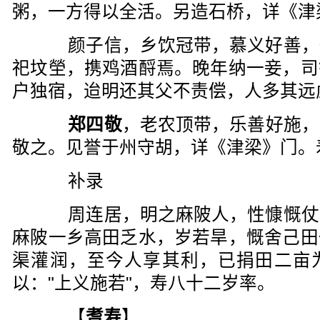
粥，一方得以全活。另造石桥，详《津
颜子信，乡饮冠带，慕义好善，
祀坟塋，携鸡酒酹焉。晚年纳一妾，司
户独宿，迨明还其父不责偿，人多其远
郑四敬
，老农顶带，乐善好施，
敬之。见誉于州守胡，详《津梁》门。
补录
周连居，明之麻陂人，性慷慨仗
麻陂一乡高田乏水，岁若旱，慨舍己田
渠灌润，至今人享其利，已捐田二亩
以："上义施若"，寿八十二岁率。
【
耆寿
】