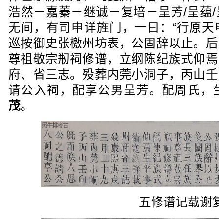
浩然－嘉蓁－继诚－复培－呈芳/呈蕴
无间，有司申详旌门，一曰：“行原天申
巡按御史张檄州坊表，公固辞以止。后
尊祖敬宗剏祠修谱，立纲陈纪族式仰焉
府、省三志。殁葬内莞小洞子，丙山壬
请公入祠，配享公男呈芳。配周氏，
茂
。
五修谱记载谢