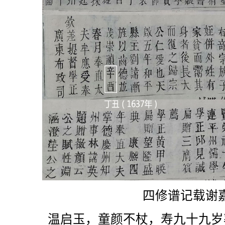
四修谱记载谢
温启玉，童颜不杖，寿九十九岁