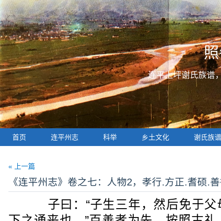
照
连平上坪谢氏族谱
首页
连平州志
科举
乡土文化
谢氏族
« 上一篇
《连平州志》卷之七：人物2，孝行.方正.耆硕.善
子曰：“子生三年，然后免于父
下之通丧也。”百善孝为先，按照古礼