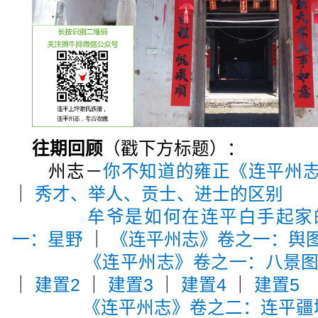
往期回顾
（戳下方标题）：
州志－
你不知道的雍正《连平州
｜
秀才、举人、贡士、进士的区别
牟爷是如何在连平白手起家
一：星野
｜
《连平州志》卷之一：舆
《连平州志》卷之一：八景
｜
建置2
｜
建置3
｜
建置4
｜
建置5
《连平州志》卷之二：连平疆