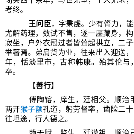
闭关四十余年，与世无争，于人无求，
考终。
王问臣
，字秉虔。少有膂力，能
尤解药理，数试不售，遂一㕓藏身，构
寂坐，户外衣冠过者皆耸起拱立，二子
举箸焉。弟肩货为业，往来出入迎送，
年，恬淡里市，古称韩康。殆其伦与
卒。
【
善行
】
傅陶镕，庠生，廷相父。顺治甲午
两开
猴子额
孔道，躬劳督率，凿险二十
往坦途，行人德之。
赖天赋，监生，廷谟祖。顺治己亥