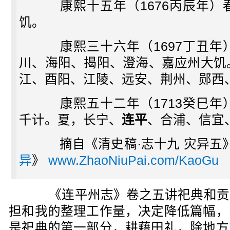
康熙十五年（1676丙辰年）
饥。
康熙三十六年（1697丁丑年
川、海阳、揭阳、澄海、嘉应州大饥
江、酉阳、江陵、远安、荆州、郧西
康熙五十二年（1713癸巳年
千计。夏，长宁、
连平
、合浦、信宜
摘自《清史稿·志十九 灾异五
异
》
www.ZhaoNiuPai.com/KaoGu
《连平州志》卷之五讲祀典和贡
担和我的整理工作量，决定降低篇幅，
是祀典的第一部分，耕藉田礼，除地方