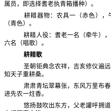
属员，即选择耆老执青箱播种）。
耕耤器物：农具一（赤色），牛
（青色）。
耕耤人役：耆老一名（牵牛），
六名（唱歌）。
耕耤歌
圣朝钜典念农祥，吉亥修仪遍远
知天子重耕桑。
肃肃青坛翠幕张，东风万里布春
进先农一炷香。
悠扬鼓吹出东方，父老讙呼拥道