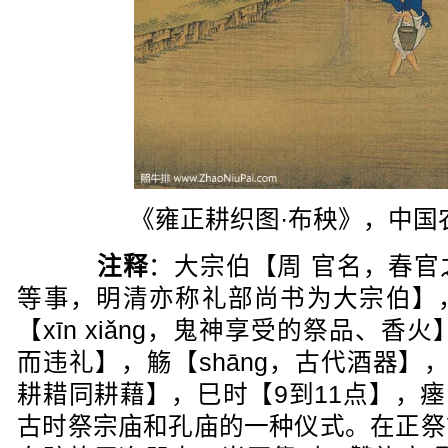
《雍正耕织图·布秧》，中国
注释
：大宗伯【周 官名，春
等事，明清亦称礼部尚书为大宗伯】，
【xīn xiǎng，鬼神享受的祭品、香火
而违礼】，觞【shāng，古代酒器】
耕耤同耕藉】，巳时【9到11点】，瘗
古时祭宗庙和孔庙的一种仪式。在正祭