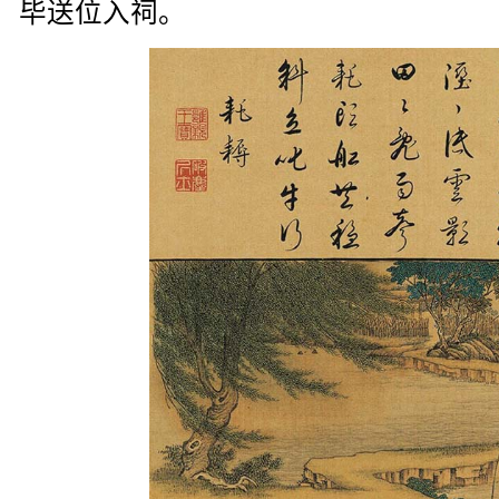
毕送位入祠。