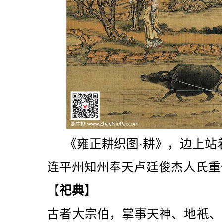
《雍正耕织图·耕》，边上站
连平州知州奉天卢廷俊杰人氏重
【
祀典
】
古者大宗伯，掌事天神、地祇、