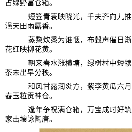
占绿野富仓箱。
短笠青簑映晓光，千夫齐向九推
浥天田雨露香。
蒸棃炊黍为谁惬，布穀声催日渐
花红映柳花黄。
朝来春水涨横塘，绿树村中短犊
茶未出早分秧。
和风甘露润炎方，紫李黄瓜六月
舂玉粒贡神仓。
逢年争祝满仓箱，万宝成时好筑
家击壤詠陶唐。