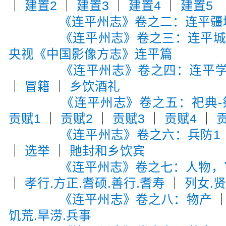
｜
建置2
｜
建置3
｜
建置4
｜
建置5
《连平州志》卷之二：连平疆
《连平州志》卷之三：连平
央视《中国影像方志》连平篇
《连平州志》卷之四：连平
｜
冒籍
｜
乡饮酒礼
《连平州志》卷之五：祀典-
贡赋1
｜
贡赋2
｜
贡赋3
｜
贡赋4
｜
《连平州志》卷之六：兵防1
｜
选举
｜
貤封和乡饮宾
《连平州志》卷之七：人物，宦
｜
孝行.方正.耆硕.善行.耆寿
｜
列女.
《连平州志》卷之八：物产
饥荒.旱涝.兵事