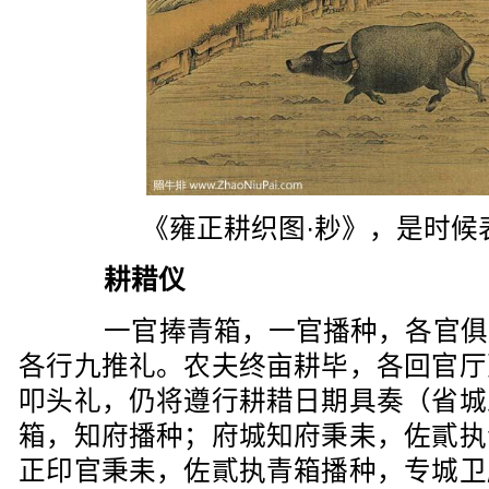
《雍正耕织图·耖》，是时候
耕耤仪
一官捧青箱，一官播种，各官俱
各行九推礼。农夫终亩耕毕，各回官厅
叩头礼，仍将遵行耕耤日期具奏（省城
箱，知府播种；府城知府秉耒，佐貳执
正印官秉耒，佐貳执青箱播种，专城卫