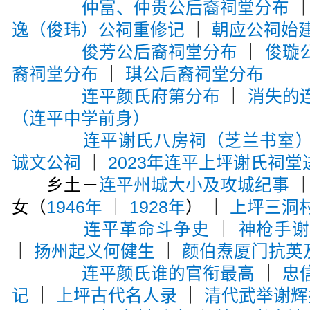
仲富、仲贵公后裔祠堂分布
逸（俊玮）公祠重修记
｜
朝应公祠始
俊芳公后裔祠堂分布
｜
俊璇
裔祠堂分布
｜
琪公后裔祠堂分布
连平颜氏府第分布
｜
消失的
（连平中学前身）
连平谢氏八房祠（芝兰书室
诚文公祠
｜
2023年连平上坪谢氏祠堂
乡土－
连平州城大小及攻城纪事
女（
1946年
｜
1928年
） ｜
上坪三洞
连平革命斗争史
｜
神枪手
｜
扬州起义何健生
｜
颜伯焘厦门抗英
连平颜氏谁的官衔最高
｜
忠
记
｜
上坪古代名人录
｜
清代武举谢辉