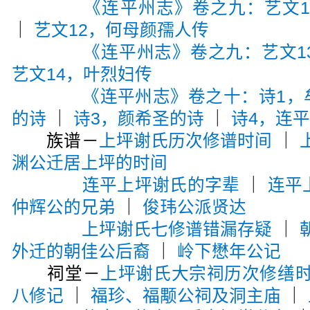
《连平州志》卷之九：艺文1
｜
艺文12，何母颜孺人传
《连平州志》卷之九：艺文1
艺文14，叶烈妇传
《连平州志》卷之十：诗1，
的诗
｜
诗3，颜希圣的诗
｜
诗4，连
族谱－
上坪谢氏历次修谱时间
｜
渊公迁居上坪的时间
连平上坪谢氏的字辈
｜
连平
仲辉公的兄弟
｜
俊玮公派贤达
上坪谢氏七修谱错漏存疑
｜
外迁的朝佳公后裔
｜
岭下懋年公记
祠堂－
上坪谢氏大宗祠历次修缮
八修记
｜
福珍、福颙公祠及洞主庙
｜