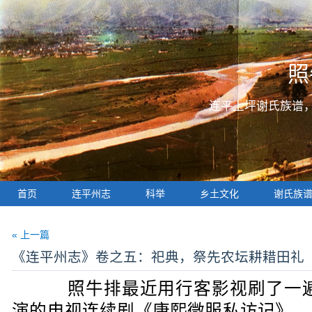
照
连平上坪谢氏族谱
首页
连平州志
科举
乡土文化
谢氏族
« 上一篇
《连平州志》卷之五：祀典，祭先农坛耕耤田礼
照牛排最近用行客影视刷了一遍张
演的电视连续剧《康熙微服私访记》，