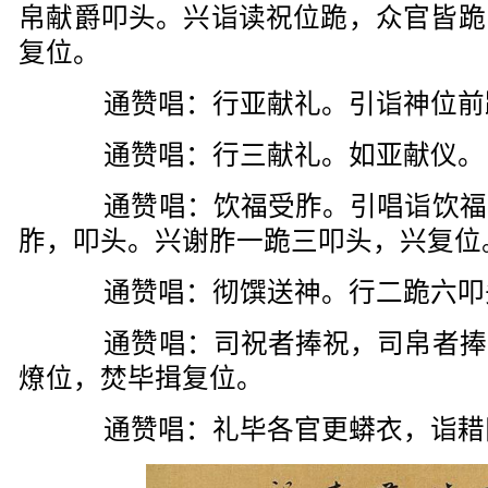
帛献爵叩头。兴诣读祝位跪，众官皆跪
复位。
通赞唱：行亚献礼。引诣神位前
通赞唱：行三献礼。如亚献仪。
通赞唱：饮福受胙。引唱诣饮福
胙，叩头。兴谢胙一跪三叩头，兴复位
通赞唱：彻馔送神。行二跪六叩
通赞唱：司祝者捧祝，司帛者捧
燎位，焚毕揖复位。
通赞唱：礼毕各官更蟒衣，诣耤