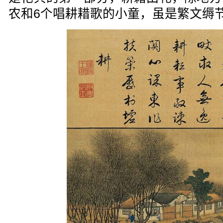
农和6个唱耕耤歌的小童，虽是繁文缛