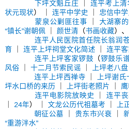
下坪文魁丘庄
｜
连平考上清
状元现状
） ｜
连平中学史
｜
忠信中学
蒙泉公剿匪往事
｜
大湖寨
“镇长”谢朝佩
｜
颜世清
（
书画收藏
）、
连平人民医院首任院长翁润
育
｜
连平上坪祠堂文化简述
｜
连平客
连平上坪客家锣鼓
（
锣鼓乐
风俗
｜
十二月节索民谣
｜
上坪老八盘
连平上坪西禅寺
｜
上坪谢氏
坪水口桥的来历
｜
上坪街老照片
｜
鹰
连平电影院放映史
｜
连平丧
｜
24年
） ｜
文龙公历代祖墓考
｜
上
朝征公墓
｜
贵东市兴衰
｜
“重游泮水”