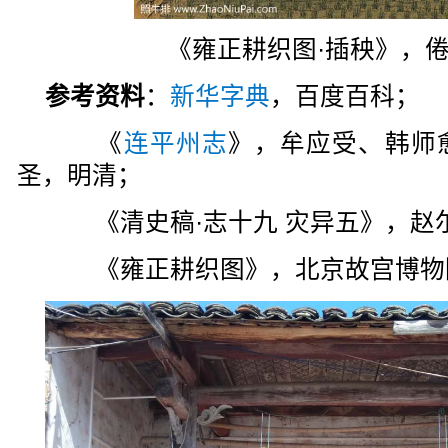
《雍正耕织图·插秧》，
参考资料
：
新华字典
，百度百科；
《
连平州志
》，牟应受、韩师
圣，明清；
《清史稿·志十九 灾异五》，赵尔
《雍正耕织图》，北京故宫博物