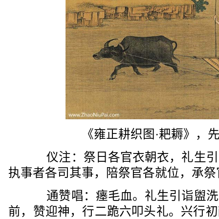
《雍正耕织图·耙耨》，
仪注：祭日各官衣朝衣，礼生引
执事者各司其事，陪祭官各就位，承祭
通赞唱：瘗毛血。礼生引诣盥洗
前，赞迎神，行二跪六叩头礼。兴行初