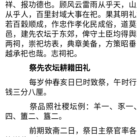
祥、报功德也。顾风云雷雨从乎天，山
从乎人，百里封域大事在祀。果其明礼
若百穀顺成，作忠作孝化民成俗，道莫
邑，建先农坛于东郊，俾守土臣均得舆
两祠，崇祀坊表，典章美备，方策昭垂
越承祀也哉。志祠祀。
祭先农坛耕耤田礼
每岁仲春亥日巳时致祭，午时行
钱三分八厘。
祭品照社稷坛例：羊一、豕一、
四、簠二、簋二。
前期致斋二日，祭日主祭官率各