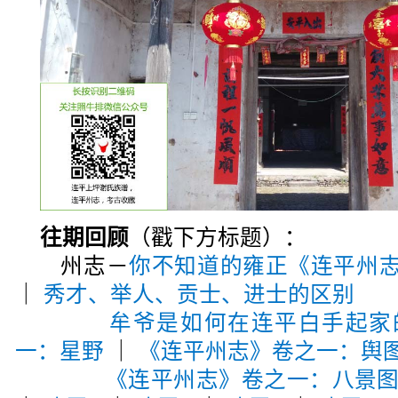
往期回顾
（戳下方标题）：
州志－
你不知道的雍正《连平州
｜
秀才、举人、贡士、进士的区别
牟爷是如何在连平白手起家
一：星野
｜
《连平州志》卷之一：舆
《连平州志》卷之一：八景