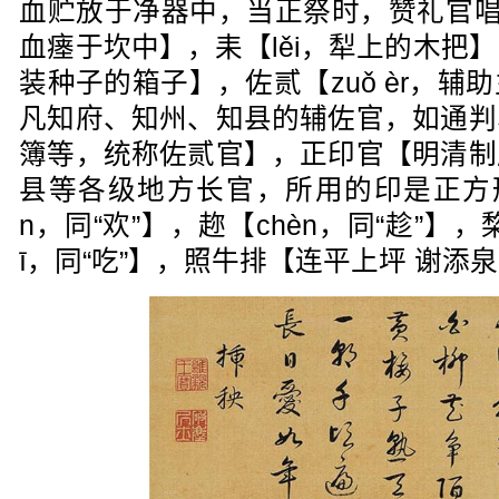
血贮放于净器中，当正祭时，赞礼官唱
血瘗于坎中】，耒【lěi，犁上的木把
装种子的箱子】，佐贰【zuǒ èr，
凡知府、知州、知县的辅佐官，如通判
簿等，统称佐贰官】，正印官【明清制
县等各级地方长官，所用的印是正方形
n，同“欢”】，趂【chèn，同“趁”】，
ī，同“吃”】，照牛排【连平上坪 谢添