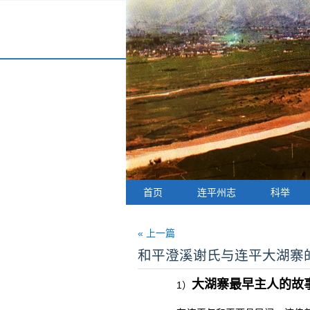
首页
连平州志
科举
« 上一篇
和平澄溪谢氏与连平大湖寨
大湖寨最早主人的故
1）