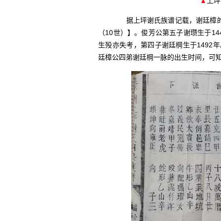
▲
上坪
据上坪谢氏族谱记载，谢廷樟的世系
（10世）】。俊芳公第五子谢瓒生于14
生殁亦失考，第四子谢廷棡生于1492
廷樟公四弟谢廷棡一脉的出生时间，可