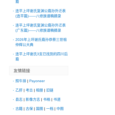
裔
连平上坪谢氏复渊公裔孙外迁表
(连平篇)——八修族谱稿摘录
连平上坪谢氏复渊公裔孙外迁表
(广东篇)——八修族谱稿摘录
2026年上坪谢氏裔孙恭祭三世祖
仲辉公大典
连平上坪谢氏3支已找到的四川后
裔
友情链接
照牛排
|
Payoneer
乙肝
|
考古
|
相册
|
旧链
县志
|
影像方志
|
书格
|
书道
古籍
|
古保
|
国图
|
一档
|
中图