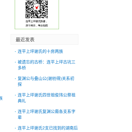
最近发表
连平上坪谢氏的十房两族
被遗忘的古桥：连平上坪古坑三
多桥
复渊公与叠山公(谢枋得)关系初
探
连平上坪谢氏四世祖俊玮公祭祖
族
典礼
，
连平上坪谢氏复渊公裔各支系字
辈
连平上坪谢氏2支已找到的湖南后