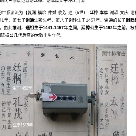
谢氏三修谱记载谢廷樟、谢本厚父子外迁河源
源流为【复渊-福珍-仲斌-俊芳-通（5世）-廷樟-本厚-谢瑛-文庆-谢
41年，第七子
谢通
生殁失考，第八子谢珍生于1457年。谢通的长子
谢廷
年。由此推测，
通祖生于1441-1457年之间，廷樟公生于1492年之前
。根
知廷樟公几代后裔的大致出生年代。