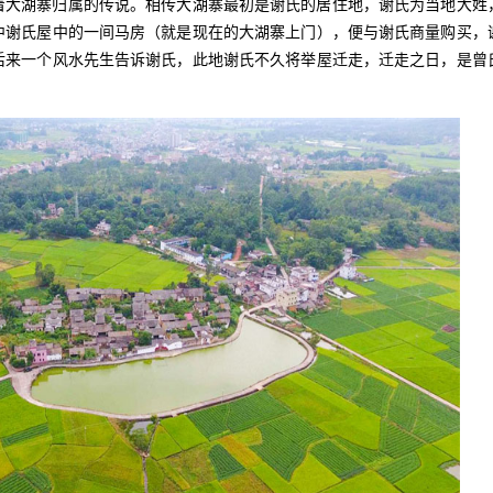
大湖寨归属的传说。相传大湖寨最初是谢氏的居住地，谢氏为当地大姓
中谢氏屋中的一间马房（就是现在的大湖寨上门），便与谢氏商量购买，
后来一个风水先生告诉谢氏，此地谢氏不久将举屋迁走，迁走之日，是曾