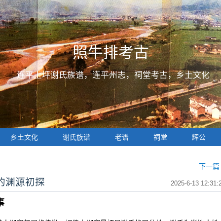
照牛排考古
连平上坪谢氏族谱，连平州志，祠堂考古，乡土文化
乡土文化
谢氏族谱
老谱
祠堂
辉公
下一篇 
的渊源初探
2025-6-13 12:31:
事