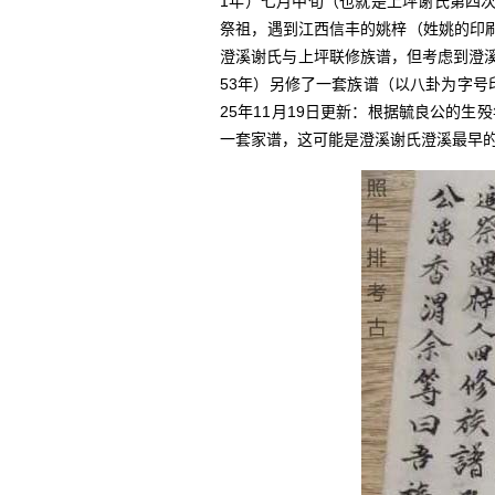
1年）七月中旬（也就是上坪谢氏第四
祭祖，遇到江西信丰的姚梓（姓姚的印
澄溪谢氏与上坪联修族谱，但考虑到澄
53年）另修了一套族谱（以八卦为字号
25年11月19日更新：根据毓良公的生殁
一套家谱，这可能是澄溪谢氏澄溪最早