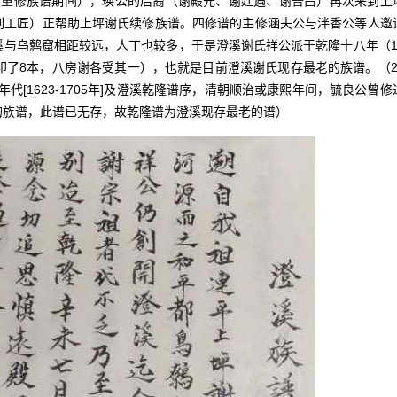
次重修族谱期间），瑛公的后裔（谢殿元、谢廷遇、谢普昌）再次来到上
刷工匠）正帮助上坪谢氏续修族谱。四修谱的主修涵夫公与泮香公等人邀
溪与乌鹩窟相距较远，人丁也较多，于是澄溪谢氏祥公派于乾隆十八年（1
印了8本，八房谢各受其一），也就是目前澄溪谢氏现存最老的族谱。（2
年代[1623-1705年]及澄溪乾隆谱序，清朝顺治或康熙年间，毓良公曾修
的族谱，此谱已无存，故乾隆谱为澄溪现存最老的谱）