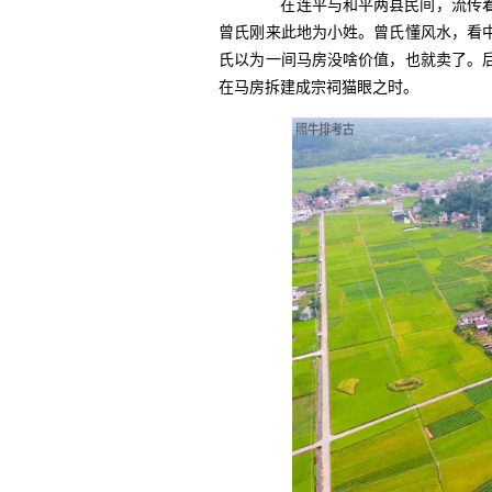
在连平与和平两县民间，流传着
曾氏刚来此地为小姓。曾氏懂风水，看
氏以为一间马房没啥价值，也就卖了。
在马房拆建成宗祠猫眼之时。