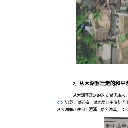
从大湖寨迁走的和平
2）
从大湖寨迁走的这支谢氏族人，源
谱
》记载，谢廷樟、谢本厚父子俱徙河
从大湖寨迁往和平
澄溪
（原名浊溪，今