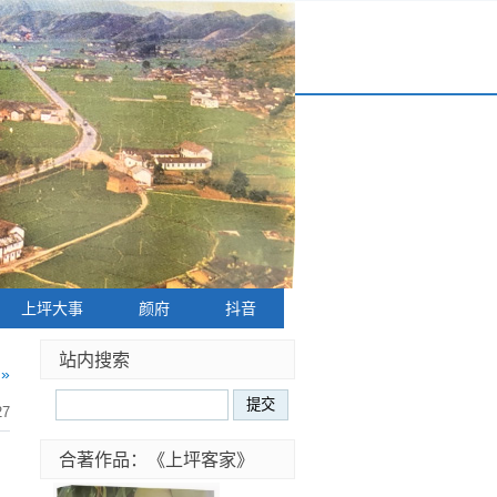
上坪大事
颜府
抖音
站内搜索
»
27
合著作品：《上坪客家》