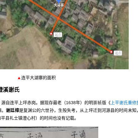
▲
连平大湖寨的面积
澄溪谢氏
自连平上坪赤岗。据现存最老（1638年）的明崇祯版《
上平谢氏重修
源。
谢廷樟
是复渊公的六世孙，生殁失考，从上坪迁到河源县的时间未知
和平县礼士镇澄心村）的时间也没有记载。