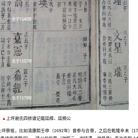
▲
上坪谢氏四修谱记载廷樟、廷棡公
祭祖，比如清康熙壬申（1692年）曾参与合祭，之后在乾隆辛未（17