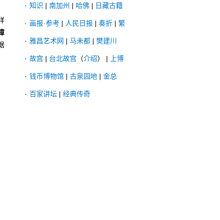
知识
|
南加州
|
哈佛
|
日藏古籍
祥
画报·参考
|
人民日报
|
奏折
|
繁
樟
雅昌艺术网
|
马未都
|
樊建川
据
故宫
|
台北故宫
（
介绍
） |
上博
钱币博物馆
|
古泉园地
|
金总
百家讲坛
|
经典传奇