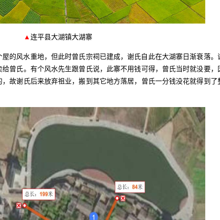
▲
连平县大湖镇大湖寨
屋的风水重地，但此时曾氏宗祠已建成，谢氏自此在大湖寨日渐衰落。
卖给曾氏。有个风水先生跟曾氏说，此寨不用钱可得，曾氏当时就没要，
的，故谢氏后来放弃祖业，搬到其它地方落居，曾氏一分钱没花就得到了
。