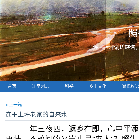
照
连平上坪谢氏族谱
首页
连平州志
科举
乡土文化
谢氏族
« 上一篇
连平上坪老家的自来水
年三夜四，返乡在即，心中平添