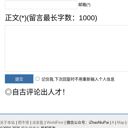
邮箱(*)
正文(*)(留言最长字数：1000)
记住我,下次回复时不用重新输入个人信息
◎自古评论出人才！
关于本站
|
照牛排
|
派安盈
|
WorldFirst
| 微信公众号：iZhaoNiuPai |
A
|
Map
|