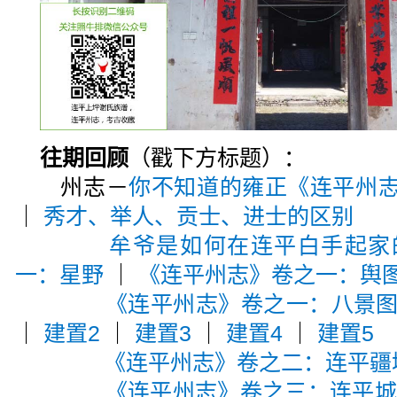
往期回顾
（戳下方标题）：
州志－
你不知道的雍正《连平州
｜
秀才、举人、贡士、进士的区别
牟爷是如何在连平白手起家
一：星野
｜
《连平州志》卷之一：舆
《连平州志》卷之一：八景
｜
建置2
｜
建置3
｜
建置4
｜
建置5
《连平州志》卷之二：连平疆
《连平州志》卷之三：连平