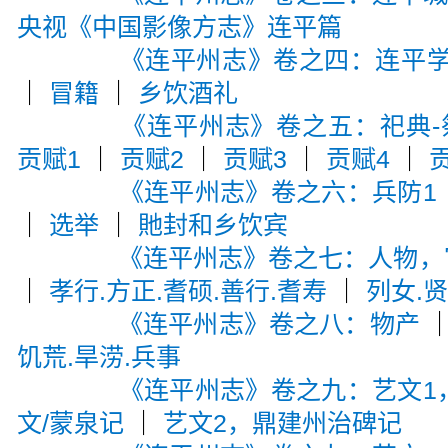
央视《中国影像方志》连平篇
《连平州志》卷之四：连平
｜
冒籍
｜
乡饮酒礼
《连平州志》卷之五：祀典-
贡赋1
｜
贡赋2
｜
贡赋3
｜
贡赋4
｜
《连平州志》卷之六：兵防1
｜
选举
｜
貤封和乡饮宾
《连平州志》卷之七：人物，宦
｜
孝行.方正.耆硕.善行.耆寿
｜
列女.
《连平州志》卷之八：物产
饥荒.旱涝.兵事
《连平州志》卷之九：艺文1
文/蒙泉记
｜
艺文2，鼎建州治碑记