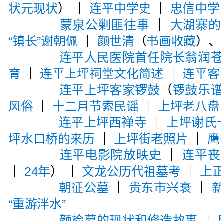
状元现状
） ｜
连平中学史
｜
忠信中学
蒙泉公剿匪往事
｜
大湖寨
“镇长”谢朝佩
｜
颜世清
（
书画收藏
）、
连平人民医院首任院长翁润
育
｜
连平上坪祠堂文化简述
｜
连平客
连平上坪客家锣鼓
（
锣鼓乐
风俗
｜
十二月节索民谣
｜
上坪老八盘
连平上坪西禅寺
｜
上坪谢氏
坪水口桥的来历
｜
上坪街老照片
｜
鹰
连平电影院放映史
｜
连平丧
｜
24年
） ｜
文龙公历代祖墓考
｜
上
朝征公墓
｜
贵东市兴衰
｜
“重游泮水”
颜检墓的现状和修造故事
｜