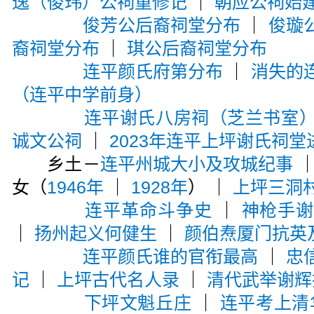
逸（俊玮）公祠重修记
｜
朝应公祠始
俊芳公后裔祠堂分布
｜
俊璇
裔祠堂分布
｜
琪公后裔祠堂分布
连平颜氏府第分布
｜
消失的
（连平中学前身）
连平谢氏八房祠（芝兰书室
诚文公祠
｜
2023年连平上坪谢氏祠堂
乡土－
连平州城大小及攻城纪事
女（
1946年
｜
1928年
） ｜
上坪三洞
连平革命斗争史
｜
神枪手
｜
扬州起义何健生
｜
颜伯焘厦门抗英
连平颜氏谁的官衔最高
｜
忠
记
｜
上坪古代名人录
｜
清代武举谢辉
下坪文魁丘庄
｜
连平考上清