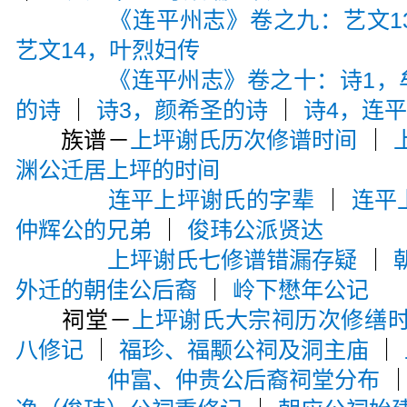
《连平州志》卷之九：艺文1
艺文14，叶烈妇传
《连平州志》卷之十：诗1，
的诗
｜
诗3，颜希圣的诗
｜
诗4，连
族谱－
上坪谢氏历次修谱时间
｜
渊公迁居上坪的时间
连平上坪谢氏的字辈
｜
连平
仲辉公的兄弟
｜
俊玮公派贤达
上坪谢氏七修谱错漏存疑
｜
外迁的朝佳公后裔
｜
岭下懋年公记
祠堂－
上坪谢氏大宗祠历次修缮
八修记
｜
福珍、福颙公祠及洞主庙
｜
仲富、仲贵公后裔祠堂分布