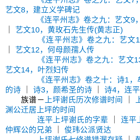
艺文8，建立义学碑记
《连平州志》卷之九：艺文9，
｜
艺文10，黄玫石先生传(黄志正)
《连平州志》卷之九：艺文1
｜
艺文12，何母颜孺人传
《连平州志》卷之九：艺文1
艺文14，叶烈妇传
《连平州志》卷之十：诗1，
的诗
｜
诗3，颜希圣的诗
｜
诗4，连
族谱－
上坪谢氏历次修谱时间
｜
渊公迁居上坪的时间
连平上坪谢氏的字辈
｜
连平
仲辉公的兄弟
｜
俊玮公派贤达
上坪谢氏七修谱错漏存疑
｜