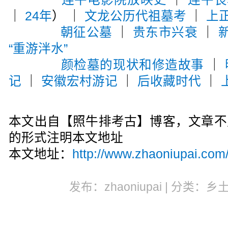
｜
24年
） ｜
文龙公历代祖墓考
｜
上
朝征公墓
｜
贵东市兴衰
｜
“重游泮水”
颜检墓的现状和修造故事
｜
记
｜
安徽宏村游记
｜
后收藏时代
｜
本文出自【照牛排考古】博客，文章不
的形式注明本文地址
本文地址：
http://www.zhaoniupai.com
发布：zhaoniupai | 分类：乡