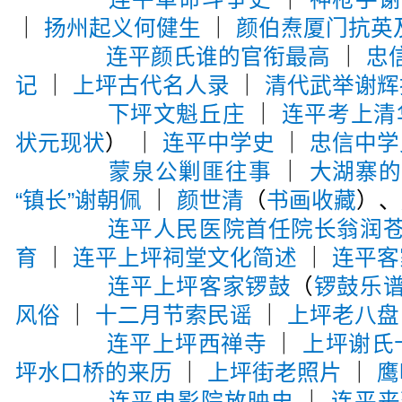
｜
扬州起义何健生
｜
颜伯焘厦门抗英
连平颜氏谁的官衔最高
｜
忠
记
｜
上坪古代名人录
｜
清代武举谢辉
下坪文魁丘庄
｜
连平考上清
状元现状
） ｜
连平中学史
｜
忠信中学
蒙泉公剿匪往事
｜
大湖寨
“镇长”谢朝佩
｜
颜世清
（
书画收藏
）、
连平人民医院首任院长翁润
育
｜
连平上坪祠堂文化简述
｜
连平客
连平上坪客家锣鼓
（
锣鼓乐
风俗
｜
十二月节索民谣
｜
上坪老八盘
连平上坪西禅寺
｜
上坪谢氏
坪水口桥的来历
｜
上坪街老照片
｜
鹰
连平电影院放映史
｜
连平丧