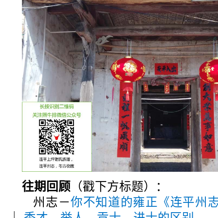
往期回顾
（戳下方标题）：
州志－
你不知道的雍正《连平州
｜
秀才、举人、贡士、进士的区别