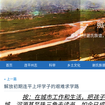
照
连平上坪谢氏族谱
首页
连平州志
科举
乡土文化
谢氏族
« 上一篇
解放初期连平上坪学子的艰难求学路
按：在城市工作和生活，把孩子
城、河源甚至珠三角去读书，如今已成