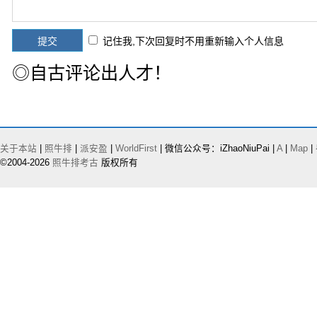
记住我,下次回复时不用重新输入个人信息
◎自古评论出人才！
关于本站
|
照牛排
|
派安盈
|
WorldFirst
| 微信公众号：iZhaoNiuPai |
A
|
Map
|
©2004-2026
照牛排考古
版权所有