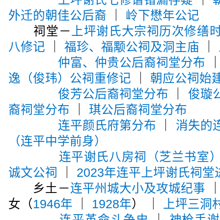
外迁的朝佳公后裔
｜
岭下懋年公记
祠堂－
上坪谢氏大宗祠历次修缮
八修记
｜
福珍、福颙公祠及洞主庙
｜
仲富、仲贵公后裔祠堂分布
逸（俊玮）公祠重修记
｜
朝应公祠始
俊芳公后裔祠堂分布
｜
俊璇
裔祠堂分布
｜
琪公后裔祠堂分布
连平颜氏府第分布
｜
消失的
（连平中学前身）
连平谢氏八房祠（芝兰书室
诚文公祠
｜
2023年连平上坪谢氏祠堂
乡土－
连平州城大小及攻城纪事
女（
1946年
｜
1928年
） ｜
上坪三洞
连平革命斗争史
｜
神枪手