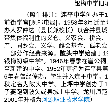
银梅中学旧
（照牛排注：
连平中学
创办于1
前街学宫[现邮电局]，1953年3月
办人罗仲达（县长兼校长）以合并县城
带集体福利性的义仓、义冢会、桥会、
产、同乡会、义学、醮会基金、孤老会
一部分作经费来源。
陂头中学
始建于1
银梅初级中学”。1946年春季在崖公
至新建的中学。1952年更名为连平县第二
6年春曾经停办，学生并入连平中学，19
秋定名为陂头中学。
上坪中学
创办于1
子要跑到陂头或县城上中学。龙川师范
2001年升格为
河源职业技术学院
）