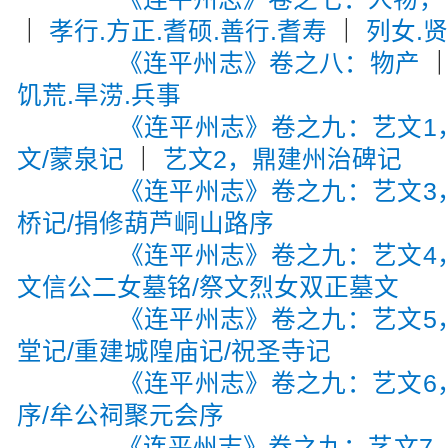
｜
孝行.方正.耆硕.善行.耆寿
｜
列女.
《连平州志》卷之八：物产
饥荒.旱涝.兵事
《连平州志》卷之九：艺文1
文/蒙泉记
｜
艺文2，鼎建州治碑记
《连平州志》卷之九：艺文3
桥记/捐修葫芦峒山路序
《连平州志》卷之九：艺文4
文信公二女墓铭/祭文烈女双正墓文
《连平州志》卷之九：艺文5
堂记/重建城隍庙记/祝圣寺记
《连平州志》卷之九：艺文6
序/牟公祠聚元会序
《连平州志》卷之九：艺文7