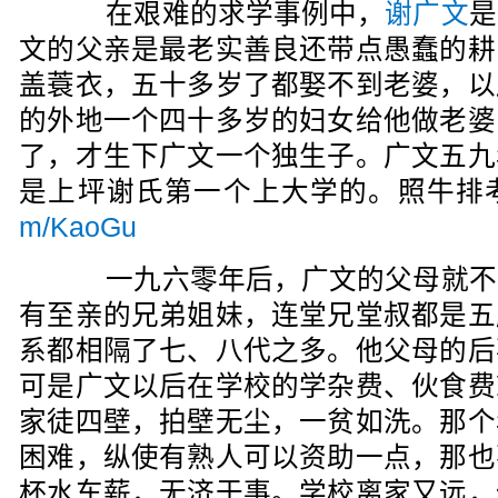
在艰难的求学事例中，
谢广文
是
文的父亲是最老实善良还带点愚蠢的耕
盖蓑衣，五十多岁了都娶不到老婆，以
的外地一个四十多岁的妇女给他做老婆
了，才生下广文一个独生子。广文五九
是上坪谢氏第一个上大学的。照牛排
m/KaoGu
一九六零年后，广文的父母就不
有至亲的兄弟姐妹，连堂兄堂叔都是五
系都相隔了七、八代之多。他父母的后
可是广文以后在学校的学杂费、伙食费
家徒四壁，拍壁无尘，一贫如洗。那个
困难，纵使有熟人可以资助一点，那也
杯水车薪，无济于事。学校离家又远，