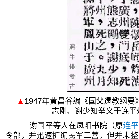
▲
1947年黄昌谷编《国父遗教纲要》
志刚、谢少知举义于连平
谢国平等人在凤阳书院（原
连平
令部，并迅速扩编民军二营，但并未整