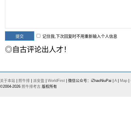
记住我,下次回复时不用重新输入个人信息
◎自古评论出人才！
关于本站
|
照牛排
|
派安盈
|
WorldFirst
| 微信公众号：iZhaoNiuPai |
A
|
Map
|
©2004-2026
照牛排考古
版权所有