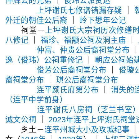
仲辉公的兄弟
｜
俊玮公派贤达
上坪谢氏七修谱错漏存疑
｜
外迁的朝佳公后裔
｜
岭下懋年公记
祠堂－
上坪谢氏大宗祠历次修缮
八修记
｜
福珍、福颙公祠及洞主庙
｜
仲富、仲贵公后裔祠堂分布
逸（俊玮）公祠重修记
｜
朝应公祠始
俊芳公后裔祠堂分布
｜
俊璇
裔祠堂分布
｜
琪公后裔祠堂分布
连平颜氏府第分布
｜
消失的
（连平中学前身）
连平谢氏八房祠（芝兰书室
诚文公祠
｜
2023年连平上坪谢氏祠堂
乡土－
连平州城大小及攻城纪事