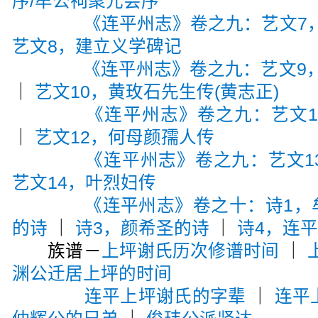
序/牟公祠聚元会序
《连平州志》卷之九：艺文7
艺文8，建立义学碑记
《连平州志》卷之九：艺文9，
｜
艺文10，黄玫石先生传(黄志正)
《连平州志》卷之九：艺文1
｜
艺文12，何母颜孺人传
《连平州志》卷之九：艺文1
艺文14，叶烈妇传
《连平州志》卷之十：诗1，
的诗
｜
诗3，颜希圣的诗
｜
诗4，连
族谱－
上坪谢氏历次修谱时间
｜
渊公迁居上坪的时间
连平上坪谢氏的字辈
｜
连平