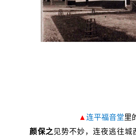
▲
连平福音堂
里
颜保之
见势不妙，连夜逃往城