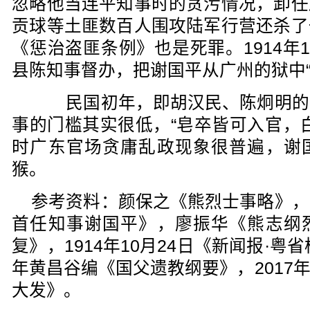
忽略他当连平知事时的贪污情况，卸任
贡球等土匪数百人围攻陆军行营还杀了
《惩治盗匪条例》也是死罪。1914年
县陈知事督办，把谢国平从广州的狱中“
民国初年，即胡汉民、陈炯明的
事的门槛其实很低，“皂卒皆可入官，
时广东官场贪庸乱政现象很普遍，谢
猴。
参考资料：颜保之《熊烈士事略》，
首任知事谢国平》，廖振华《熊志纲
复》，1914年10月24日《新闻报·粤
年黄昌谷编《国父遗教纲要》，
2017
大发》。