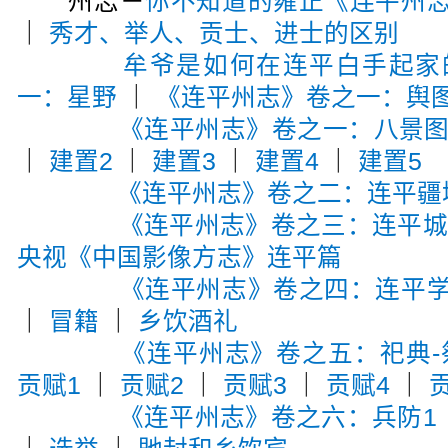
州志－
你不知道的雍正《连平州
｜
秀才、举人、贡士、进士的区别
牟爷是如何在连平白手起家
一：星野
｜
《连平州志》卷之一：舆
《连平州志》卷之一：八景
｜
建置2
｜
建置3
｜
建置4
｜
建置5
《连平州志》卷之二：连平疆
《连平州志》卷之三：连平
央视《中国影像方志》连平篇
《连平州志》卷之四：连平
｜
冒籍
｜
乡饮酒礼
《连平州志》卷之五：祀典-
贡赋1
｜
贡赋2
｜
贡赋3
｜
贡赋4
｜
《连平州志》卷之六：兵防1