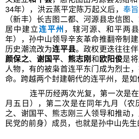
34年），洪云蒸平定陈万起义后，
奉旨
（新丰）长吉图二都、河源县忠信图、
居中建立
连平州
，辖河源、和平两县
年），孙中山领导辛亥革命推翻帝制建
历史潮流改为
连平县
。政权更迭往往伴
颜保之
、
谢国平
、
熊志刚
和
欧阳俊
是将
人物，有的被枭首连平东门成为烈士，
命。跨越两个封建朝代的连平州，是如
连平历经两次光复，第一次是在19
月五日），第二次是在同年九月（农
之、谢国平、熊志刚三人领导和推动，
民党的前身）成员，也就是孙中山先生