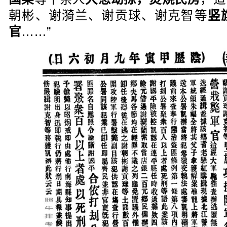
朝彬、谢漪兰、谢贡球、谢克智等
竖
官
……”