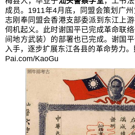
梅县人，毕业于
汕头警察学堂
，工书法
成员。1911年4月底，同盟会策划广
志刚奉同盟会香港支部委派到东江上游
伺机起义。此时谢国平已完成革命联络
间地方武装）的部署也已完成。谢国平
入手，逐步扩展东江各县的革命势力。照牛排
Pai.com/KaoGu