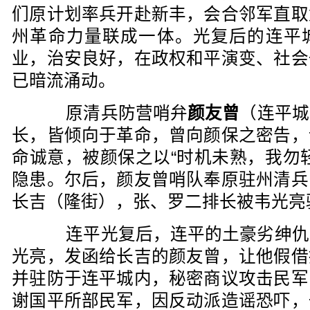
们原计划率兵开赴新丰，会合邻军直取
州革命力量联成一体。光复后的连平
业，治安良好，在政权和平演变、社会
已暗流涌动。
原清兵防营哨弁
颜友曾
（连平城
长，皆倾向于革命，曾向颜保之密告，
命诚意，被颜保之以“时机未熟，我勿
隐患。尔后，颜友曾哨队奉原驻州清兵
长吉（隆街），张、罗二排长被韦光亮
连平光复后，连平的土豪劣绅仇
光亮，发函给长吉的颜友曾，让他假借
并驻防于连平城内，秘密商议攻击民军
谢国平所部民军，因反动派造谣恐吓，