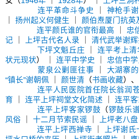
女（
1946年
｜
1928年
） ｜
上坪三洞
连平革命斗争史
｜
神枪手
｜
扬州起义何健生
｜
颜伯焘厦门抗英
连平颜氏谁的官衔最高
｜
忠
记
｜
上坪古代名人录
｜
清代武举谢辉
下坪文魁丘庄
｜
连平考上清
状元现状
） ｜
连平中学史
｜
忠信中学
蒙泉公剿匪往事
｜
大湖寨
“镇长”谢朝佩
｜
颜世清
（
书画收藏
）、
连平人民医院首任院长翁润
育
｜
连平上坪祠堂文化简述
｜
连平客
连平上坪客家锣鼓
（
锣鼓乐
风俗
｜
十二月节索民谣
｜
上坪老八盘
连平上坪西禅寺
｜
上坪谢氏