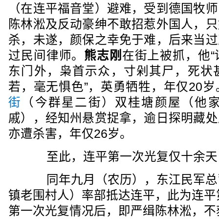
（在连平福音堂）避难，受到德国牧师
陈林淞及反动豪绅不敢招惹外国人，只
杀，未遂，颜保之幸免于难，后来当过
过民间律师。
熊志刚
在街上被抓，他
东门外，枭首示众，寸剁其尸，死状
若，毫无惧色”，英勇牺牲，年仅20岁
街
（今群星二街）双桂塘颜屋（他
戚），经知州悬赏捉拿，逾日探明藏处
亦遭杀害，年仅26岁。
至此，连平第一次光复仅十余天
同年九月（农历），东江民军总
镇老围村人）率部抵达连平，此为连平
第一次光复情况后，即严缉陈林淞，不获