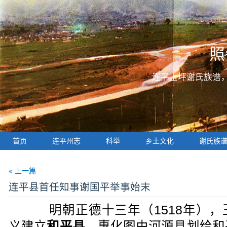
照
连平上坪谢氏族谱
首页
连平州志
科举
乡土文化
谢氏族
« 上一篇
连平县首任知事谢国平举事始末
明朝正德十三年（1518年），
义建立
和平县
，惠化图由河源县划给和