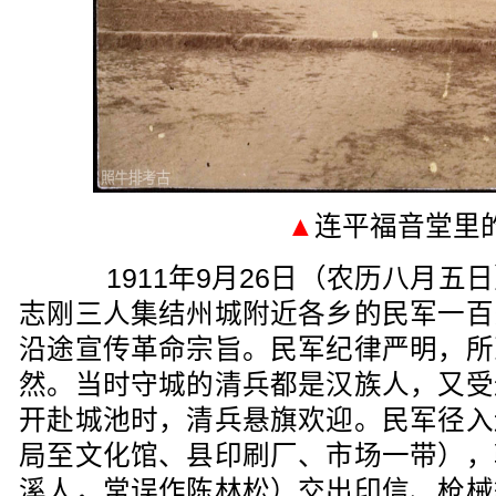
▲
连平福音堂里
1911年9月26日（农历八月五
志刚三人集结州城附近各乡的民军一百
沿途宣传革命宗旨。民军纪律严明，所
然。当时守城的清兵都是汉族人，又受
开赴城池时，清兵悬旗欢迎。民军径入
局至文化馆、县印刷厂、市场一带），
溪人，常误作陈林松）交出印信、枪械