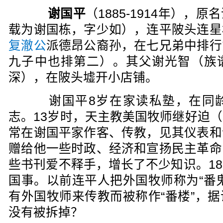
谢国平
（1885-1914年），
载为谢国栋，字少如），连平陂头连星
复澈公
派德昂公裔孙，在七兄弟中排行
九子中也排第二）。其父谢光智（族
深），在陂头墟开小店铺。
谢国平8岁在家读私塾，在同龄
志。13岁时，天主教美国牧师继好迫
常在谢国平家作客、传教，见其仪表和
赠给他一些时政、经济和宣扬民主革命
些书刊爱不释手，增长了不少知识。1
国事。以前连平人把外国牧师称为“番
有外国牧师来传教而被称作“番楼”，
没有被拆掉？