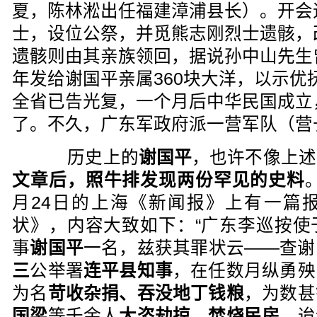
夏，陈林淞出任福建漳浦县长）。开会
士，设位公祭，并觅熊志刚烈士遗骸，
遗骸则由其亲族领回，据说孙中山先生
年发给谢国平亲属360块大洋，以示优
全省已告光复，一个月后中华民国成立
了。不久，广东军政府派一营军队（营
历史上的
谢国平
，也许不像上述
文章后，照牛排发现两份罕见的史料
月24日的上海《新闻报》上有一篇
状》，内容大致如下：“广东李巡按使
事
谢国平
一名，兹获其罪状云——查谢
三
公举署
连平县知事
，在任数月纵勇殃
为名
苛收杂捐、吞没地丁钱粮
，为数甚
国梁
等千余人
大恣劫掠，焚烧民房
，迨