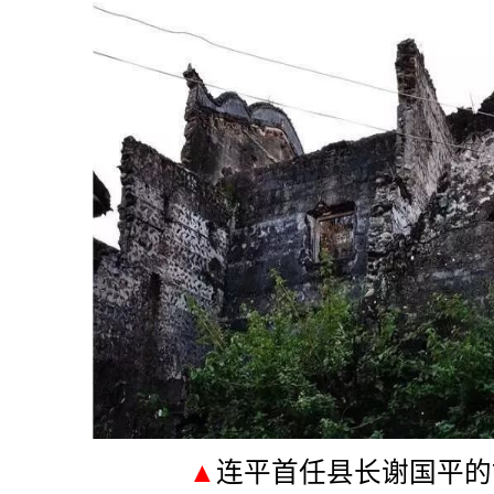
▲
连平首任县长谢国平的