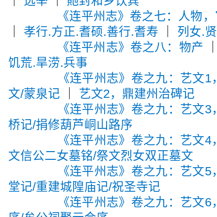
｜
选举
｜
貤封和乡饮宾
《连平州志》卷之七：人物，宦
｜
孝行.方正.耆硕.善行.耆寿
｜
列女.
《连平州志》卷之八：物产
饥荒.旱涝.兵事
《连平州志》卷之九：艺文1
文/蒙泉记
｜
艺文2，鼎建州治碑记
《连平州志》卷之九：艺文3
桥记/捐修葫芦峒山路序
《连平州志》卷之九：艺文4
文信公二女墓铭/祭文烈女双正墓文
《连平州志》卷之九：艺文5
堂记/重建城隍庙记/祝圣寺记
《连平州志》卷之九：艺文6