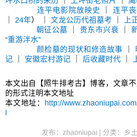
坪水口桥的来历
｜
上坪街老照片
｜
鹰
连平电影院放映史
｜
连平丧
｜
24年
） ｜
文龙公历代祖墓考
｜
上
朝征公墓
｜
贵东市兴衰
｜
“重游泮水”
颜检墓的现状和修造故事
｜
记
｜
安徽宏村游记
｜
后收藏时代
｜
本文出自【照牛排考古】博客，文章不
的形式注明本文地址
本文地址：
http://www.zhaoniupai.com
l
发布：zhaoniupai | 分类：乡